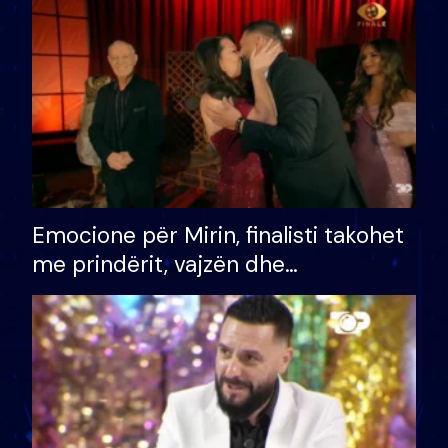
të fituar çmimin e madh
Emocione për Mirin, finalisti takohet
me prindërit, vajzën dhe
bashkëshorten: S’kemi ndonjë letër
divorci apo jo?