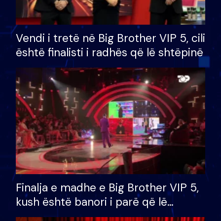
Vendi i tretë në Big Brother VIP 5, cili
është finalisti i radhës që lë shtëpinë
Finalja e madhe e Big Brother VIP 5,
kush është banori i parë që lë
shtëpinë dhe humb mundësinë për