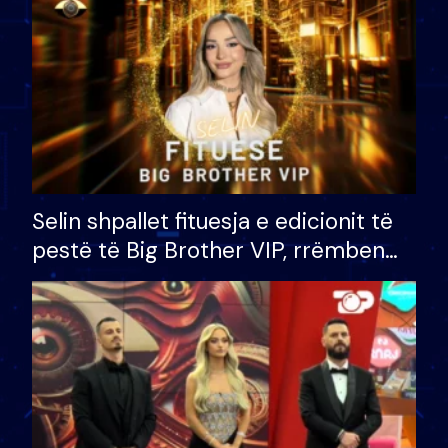
Selin shpallet fituesja e edicionit të
pestë të Big Brother VIP, rrëmben
çmimin e madh prej 100 mijë eurosh