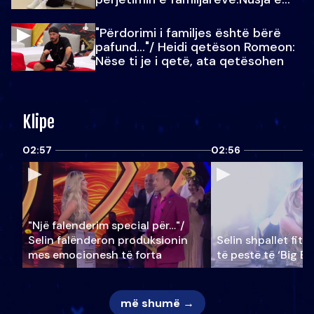
Julit…
"Përdorimi i familjes është bërë
pafund…"/ Heidi qetëson Romeon:
Nëse ti je i qetë, ata qetësohen
Klipe
02:57
02:56
"Një falenderim special për…"/
Selin falënderon produksionin
Selin shpallet fitu
mes emocionesh të forta
të pestë të ‘Big Br
më shumë →