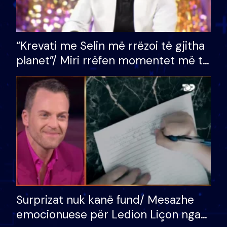
“Krevati me Selin më rrëzoi të gjitha
planet”/ Miri rrëfen momentet më të
bukura në shtëpinë e BB VIP: Do më
mungojë zilja e mëngjesit kur…
Surprizat nuk kanë fund/ Mesazhe
emocionuese për Ledion Liçon nga