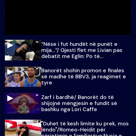
“Nëse i fut hundët në punët e
mija…”/ Gjesti flet me Livian pas
debatit me Eglin: Po të
paralajmëroj
Banorët shohin promon e finales
së madhe të BBV3, ja reagimet e
tyre
Zarf i bardhë/ Banorët do të
shijojnë mëngjesin e fundit së
bashku nga Lori Caffe
"Duhet të kesh limite ku prek, mos
lëndo"/Romeo-Heidit për
përjetimin e familjarëve:Nusja e