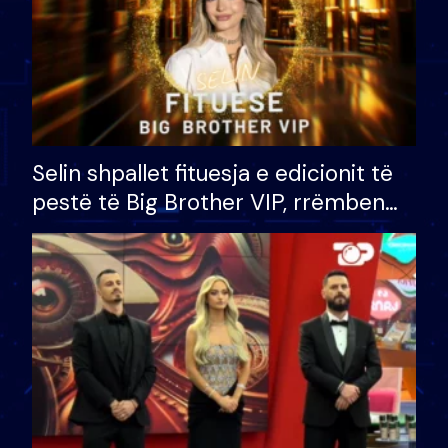
Selin shpallet fituesja e edicionit të
pestë të Big Brother VIP, rrëmben
çmimin e madh prej 100 mijë eurosh