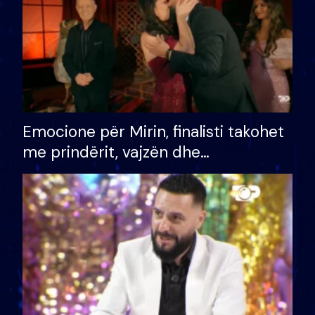
Emocione për Mirin, finalisti takohet
me prindërit, vajzën dhe
bashkëshorten: S’kemi ndonjë letër
divorci apo jo?