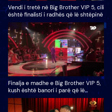
Vendi i tretë në Big Brother VIP 5, cili
është finalisti i radhës që lë shtëpinë
Finalja e madhe e Big Brother VIP 5,
kush është banori i parë që lë
shtëpinë dhe humb mundësinë për
të fituar çmimin e madh