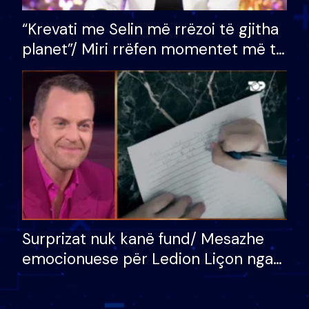
“Krevati me Selin më rrëzoi të gjitha
planet”/ Miri rrëfen momentet më të
bukura në shtëpinë e BB VIP: Do më
mungojë zilja e mëngjesit kur…
Surprizat nuk kanë fund/ Mesazhe
emocionuese për Ledion Liçon nga
nëna dhe fëmijët e tij, moderatori
nuk i mban dot lotët: Nuk meritoj…