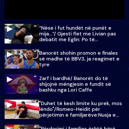
“Nëse i fut hundët në punët e
mija…”/ Gjesti flet me Livian pas
debatit me Eglin: Po të
paralajmëroj
Banorët shohin promon e finales
së madhe të BBV3, ja reagimet e
tyre
Zarf i bardhë/ Banorët do të
shijojnë mëngjesin e fundit së
bashku nga Lori Caffe
"Duhet të kesh limite ku prek, mos
lëndo"/Romeo-Heidit për
përjetimin e familjarëve:Nusja e
Julit…
"Përdorimi i familjes është bërë