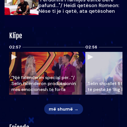
pafund…"/ Heidi qetëson Romeon:
Nëse ti je i qetë, ata qetësohen
Klipe
02:57
02:56
"Një falenderim special për…"/
Selin falënderon produksionin
Selin shpallet fitu
mes emocionesh të forta
të pestë të ‘Big Br
më shumë →