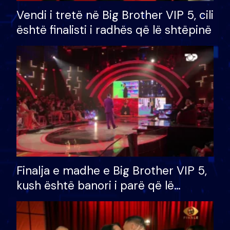
Vendi i tretë në Big Brother VIP 5, cili
është finalisti i radhës që lë shtëpinë
Finalja e madhe e Big Brother VIP 5,
kush është banori i parë që lë
shtëpinë dhe humb mundësinë për
të fituar çmimin e madh