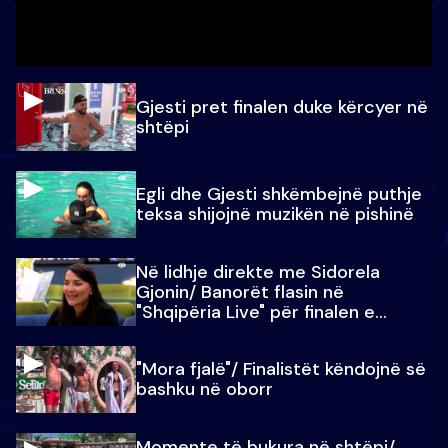
Gjesti pret finalen duke kërcyer në
shtëpi
Egli dhe Gjesti shkëmbejnë puthje
teksa shijojnë muzikën në pishinë
Në lidhje direkte me Sidorela
Gjonin/ Banorët flasin në
"Shqipëria Live" për finalen e
madhe
"Mora fjalë"/ Finalistët këndojnë së
bashku në oborr
Momente të bukura në shtëpi/