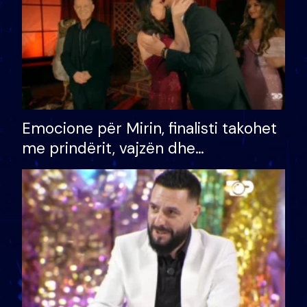
Emocione për Mirin, finalisti takohet
me prindërit, vajzën dhe
bashkëshorten: S’kemi ndonjë letër
divorci apo jo?