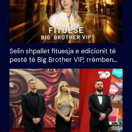
Selin shpallet fituesja e edicionit të
pestë të Big Brother VIP, rrëmben
çmimin e madh prej 100 mijë eurosh