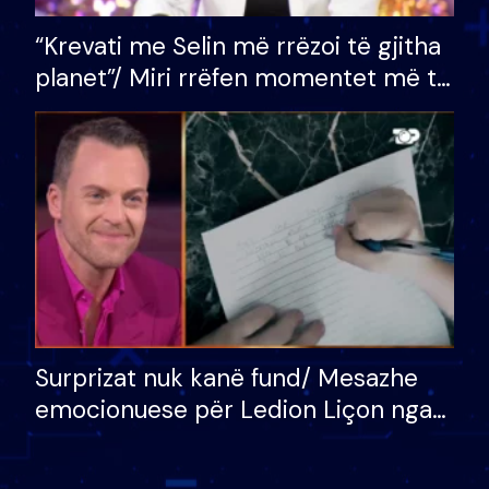
“Krevati me Selin më rrëzoi të gjitha
planet”/ Miri rrëfen momentet më të
bukura në shtëpinë e BB VIP: Do më
mungojë zilja e mëngjesit kur…
Surprizat nuk kanë fund/ Mesazhe
emocionuese për Ledion Liçon nga
nëna dhe fëmijët e tij, moderatori
nuk i mban dot lotët: Nuk meritoj…