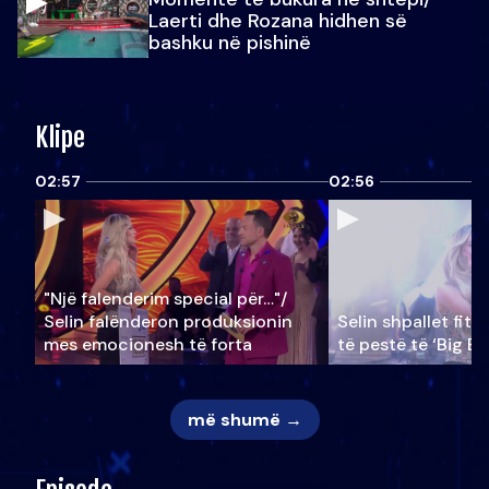
Laerti dhe Rozana hidhen së
bashku në pishinë
Klipe
02:57
02:56
"Një falenderim special për…"/
Selin falënderon produksionin
Selin shpallet fitu
mes emocionesh të forta
të pestë të ‘Big Br
më shumë →