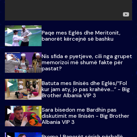
Paqe mes Eglës dhe Meritonit,
banorët kërcejnë së bashku
Nis sfida e pyetjeve, cili nga grupet
memorizoi më shumë fakte për
pastat?
Batuta mes Ilnisës dhe Eglës/“Fol
kur jam aty, jo pas krahëve…” - Big
Brother Albania VIP 3
Sara bisedon me Bardhin pas
diskutimit me Ilnisën - Big Brother
Albania VIP 3
Promo l Banorët sërish përballë