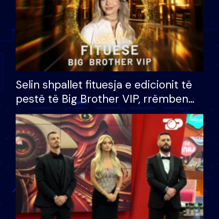
Selin shpallet fituesja e edicionit të
pestë të Big Brother VIP, rrëmben
çmimin e madh prej 100 mijë eurosh