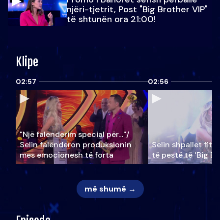
njëri-tjetrit, Post "Big Brother VIP"
të shtunën ora 21:00!
Klipe
02:57
02:56
"Një falenderim special për…"/
Selin falënderon produksionin
Selin shpallet fitu
mes emocionesh të forta
të pestë të ‘Big Br
më shumë →