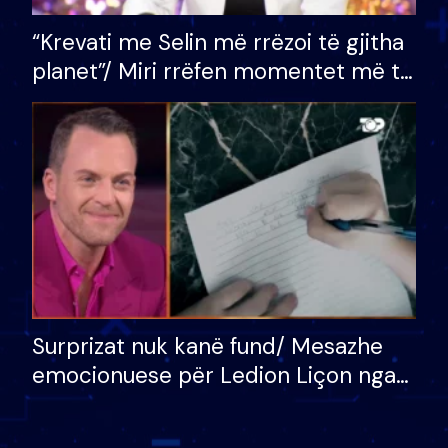
“Krevati me Selin më rrëzoi të gjitha
planet”/ Miri rrëfen momentet më të
bukura në shtëpinë e BB VIP: Do më
mungojë zilja e mëngjesit kur…
Surprizat nuk kanë fund/ Mesazhe
emocionuese për Ledion Liçon nga
nëna dhe fëmijët e tij, moderatori
nuk i mban dot lotët: Nuk meritoj…