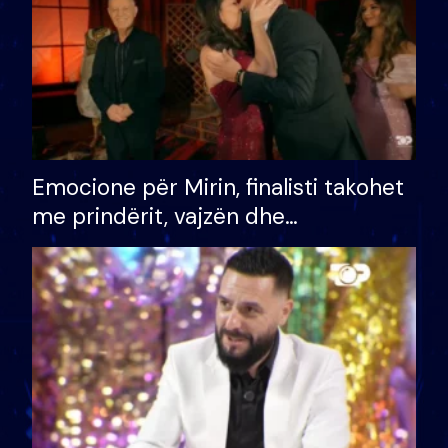
Emocione për Mirin, finalisti takohet
me prindërit, vajzën dhe
bashkëshorten: S’kemi ndonjë letër
divorci apo jo?