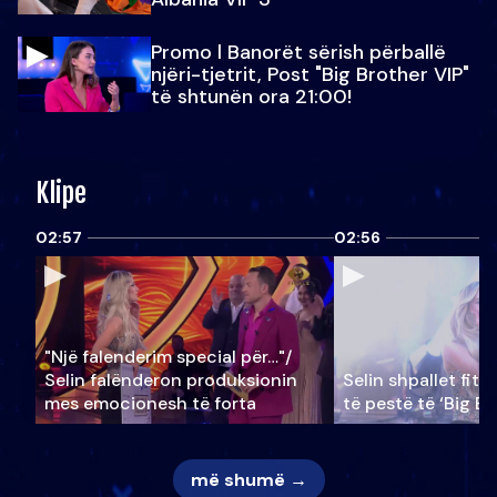
Promo l Banorët sërish përballë
njëri-tjetrit, Post "Big Brother VIP"
të shtunën ora 21:00!
Klipe
02:57
02:56
"Një falenderim special për…"/
Selin falënderon produksionin
Selin shpallet fitu
mes emocionesh të forta
të pestë të ‘Big Br
më shumë →