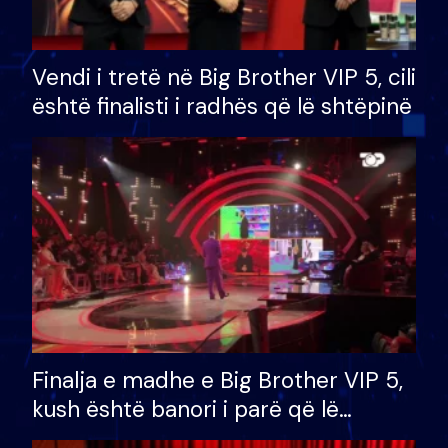
Vendi i tretë në Big Brother VIP 5, cili
është finalisti i radhës që lë shtëpinë
Finalja e madhe e Big Brother VIP 5,
kush është banori i parë që lë
shtëpinë dhe humb mundësinë për