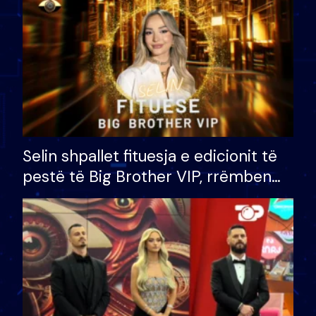
Selin shpallet fituesja e edicionit të
pestë të Big Brother VIP, rrëmben
çmimin e madh prej 100 mijë eurosh