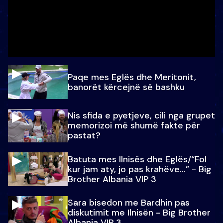
Paqe mes Eglës dhe Meritonit,
banorët kërcejnë së bashku
Nis sfida e pyetjeve, cili nga grupet
memorizoi më shumë fakte për
pastat?
Batuta mes Ilnisës dhe Eglës/“Fol
kur jam aty, jo pas krahëve…” - Big
Brother Albania VIP 3
Sara bisedon me Bardhin pas
diskutimit me Ilnisën - Big Brother
Albania VIP 3