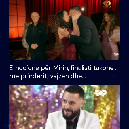
të fituar çmimin e madh
Emocione për Mirin, finalisti takohet
me prindërit, vajzën dhe
bashkëshorten: S’kemi ndonjë letër
divorci apo jo?