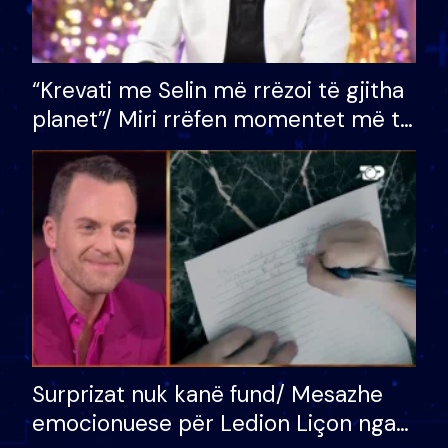
“Krevati me Selin më rrëzoi të gjitha
planet”/ Miri rrëfen momentet më të
bukura në shtëpinë e BB VIP: Do më
mungojë zilja e mëngjesit kur…
Surprizat nuk kanë fund/ Mesazhe
emocionuese për Ledion Liçon nga