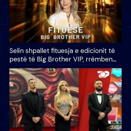
Selin shpallet fituesja e edicionit të
pestë të Big Brother VIP, rrëmben
çmimin e madh prej 100 mijë eurosh