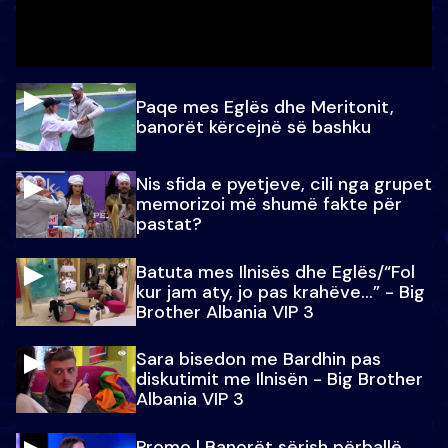
Paqe mes Eglës dhe Meritonit,
banorët kërcejnë së bashku
Nis sfida e pyetjeve, cili nga grupet
memorizoi më shumë fakte për
pastat?
Batuta mes Ilnisës dhe Eglës/“Fol
kur jam aty, jo pas krahëve…” - Big
Brother Albania VIP 3
Sara bisedon me Bardhin pas
diskutimit me Ilnisën - Big Brother
Albania VIP 3
Promo l Banorët sërish përballë