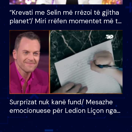
“Krevati me Selin më rrëzoi të gjitha
planet”/ Miri rrëfen momentet më të
bukura në shtëpinë e BB VIP: Do më
mungojë zilja e mëngjesit kur…
Surprizat nuk kanë fund/ Mesazhe
emocionuese për Ledion Liçon nga
nëna dhe fëmijët e tij, moderatori
nuk i mban dot lotët: Nuk meritoj…