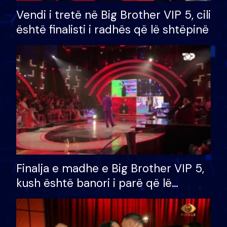
Vendi i tretë në Big Brother VIP 5, cili
është finalisti i radhës që lë shtëpinë
Finalja e madhe e Big Brother VIP 5,
kush është banori i parë që lë
shtëpinë dhe humb mundësinë për
të fituar çmimin e madh