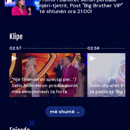
njëri-tjetrit, Post "Big Brother VIP"
të shtunën ora 21:00!
Klipe
02:57
02:56
"Një falenderim special për…"/
Selin falënderon produksionin
Selin shpallet fitu
mes emocionesh të forta
të pestë të ‘Big Br
më shumë →