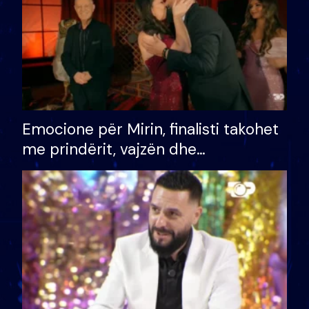
Emocione për Mirin, finalisti takohet
me prindërit, vajzën dhe
bashkëshorten: S’kemi ndonjë letër
divorci apo jo?