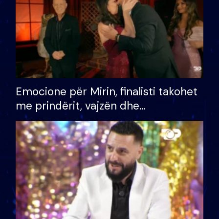
Emocione për Mirin, finalisti takohet
me prindërit, vajzën dhe
bashkëshorten: S’kemi ndonjë letër
divorci apo jo?