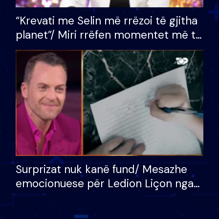
“Krevati me Selin më rrëzoi të gjitha
planet”/ Miri rrëfen momentet më të
bukura në shtëpinë e BB VIP: Do më
mungojë zilja e mëngjesit kur…
Surprizat nuk kanë fund/ Mesazhe
emocionuese për Ledion Liçon nga
nëna dhe fëmijët e tij, moderatori
nuk i mban dot lotët: Nuk meritoj…