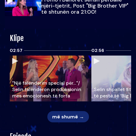
njëri-tjetrit, Post "Big Brother VIP"
të shtunën ora 21:00!
Klipe
02:57
02:56
"Një falenderim special për…"/
Selin falënderon produksionin
Selin shpallet fitu
mes emocionesh të forta
të pestë të ‘Big Br
më shumë →