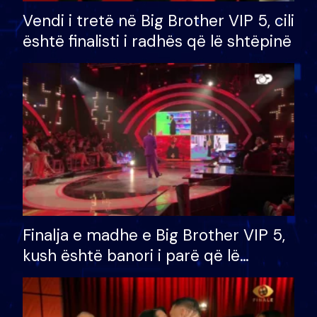
Vendi i tretë në Big Brother VIP 5, cili
është finalisti i radhës që lë shtëpinë
Finalja e madhe e Big Brother VIP 5,
kush është banori i parë që lë
shtëpinë dhe humb mundësinë për
të fituar çmimin e madh