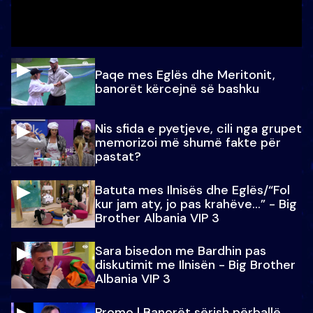
Paqe mes Eglës dhe Meritonit,
banorët kërcejnë së bashku
Nis sfida e pyetjeve, cili nga grupet
memorizoi më shumë fakte për
pastat?
Batuta mes Ilnisës dhe Eglës/“Fol
kur jam aty, jo pas krahëve…” - Big
Brother Albania VIP 3
Sara bisedon me Bardhin pas
diskutimit me Ilnisën - Big Brother
Albania VIP 3
Promo l Banorët sërish përballë