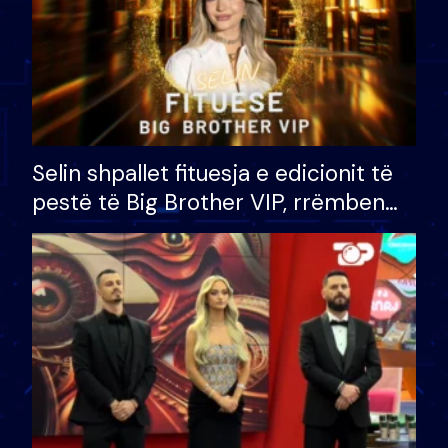
Selin shpallet fituesja e edicionit të
pestë të Big Brother VIP, rrëmben
çmimin e madh prej 100 mijë eurosh