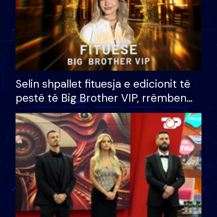
Selin shpallet fituesja e edicionit të
pestë të Big Brother VIP, rrëmben
çmimin e madh prej 100 mijë eurosh