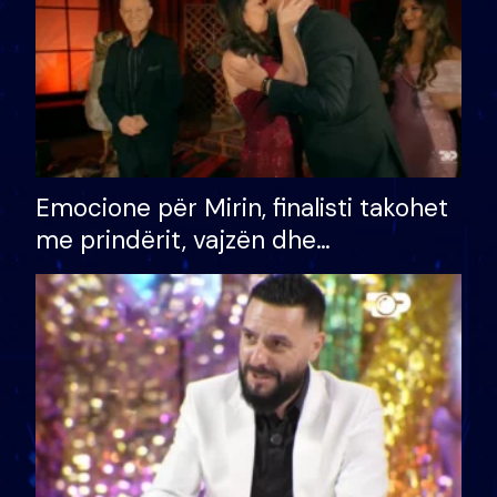
Emocione për Mirin, finalisti takohet
me prindërit, vajzën dhe
bashkëshorten: S’kemi ndonjë letër
divorci apo jo?