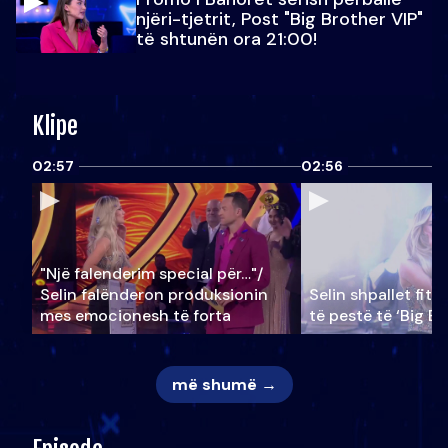
njëri-tjetrit, Post "Big Brother VIP"
të shtunën ora 21:00!
Klipe
02:57
02:56
"Një falenderim special për…"/
Selin falënderon produksionin
Selin shpallet fitu
mes emocionesh të forta
të pestë të ‘Big Br
më shumë →