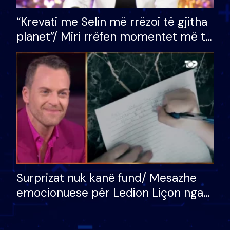
“Krevati me Selin më rrëzoi të gjitha
planet”/ Miri rrëfen momentet më të
bukura në shtëpinë e BB VIP: Do më
mungojë zilja e mëngjesit kur…
Surprizat nuk kanë fund/ Mesazhe
emocionuese për Ledion Liçon nga
nëna dhe fëmijët e tij, moderatori
nuk i mban dot lotët: Nuk meritoj…