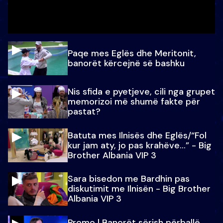
Paqe mes Eglës dhe Meritonit,
banorët kërcejnë së bashku
Nis sfida e pyetjeve, cili nga grupet
memorizoi më shumë fakte për
pastat?
Batuta mes Ilnisës dhe Eglës/“Fol
kur jam aty, jo pas krahëve…” - Big
Brother Albania VIP 3
Sara bisedon me Bardhin pas
diskutimit me Ilnisën - Big Brother
Albania VIP 3
Promo l Banorët sërish përballë