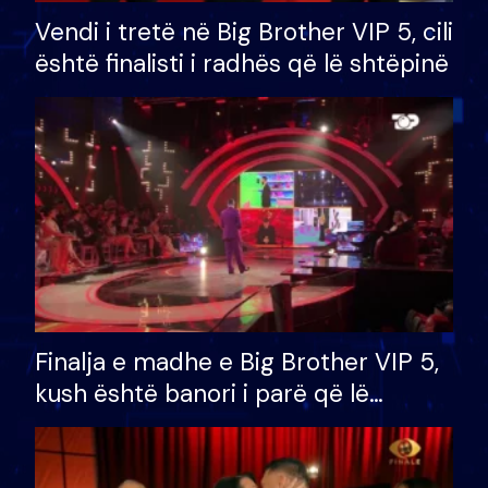
Vendi i tretë në Big Brother VIP 5, cili
është finalisti i radhës që lë shtëpinë
Finalja e madhe e Big Brother VIP 5,
kush është banori i parë që lë
shtëpinë dhe humb mundësinë për
të fituar çmimin e madh