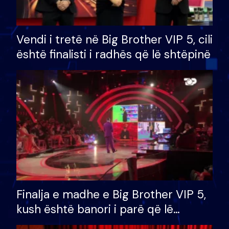
Vendi i tretë në Big Brother VIP 5, cili
është finalisti i radhës që lë shtëpinë
Finalja e madhe e Big Brother VIP 5,
kush është banori i parë që lë
shtëpinë dhe humb mundësinë për