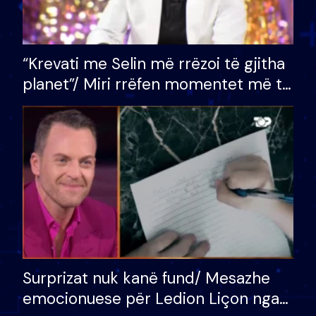
“Krevati me Selin më rrëzoi të gjitha
planet”/ Miri rrëfen momentet më të
bukura në shtëpinë e BB VIP: Do më
mungojë zilja e mëngjesit kur…
Surprizat nuk kanë fund/ Mesazhe
emocionuese për Ledion Liçon nga