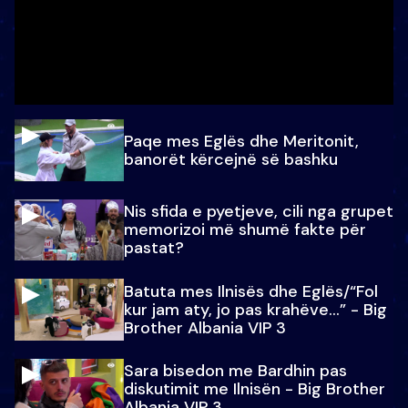
Paqe mes Eglës dhe Meritonit,
banorët kërcejnë së bashku
Nis sfida e pyetjeve, cili nga grupet
memorizoi më shumë fakte për
pastat?
Batuta mes Ilnisës dhe Eglës/“Fol
kur jam aty, jo pas krahëve…” - Big
Brother Albania VIP 3
Sara bisedon me Bardhin pas
diskutimit me Ilnisën - Big Brother
Albania VIP 3