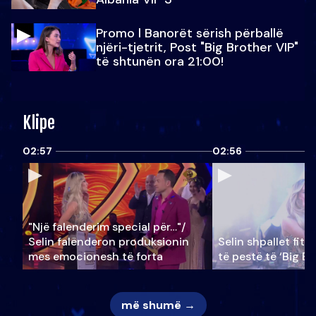
Promo l Banorët sërish përballë
njëri-tjetrit, Post "Big Brother VIP"
të shtunën ora 21:00!
Klipe
02:57
02:56
"Një falenderim special për…"/
Selin falënderon produksionin
Selin shpallet fitu
mes emocionesh të forta
të pestë të ‘Big Br
më shumë →