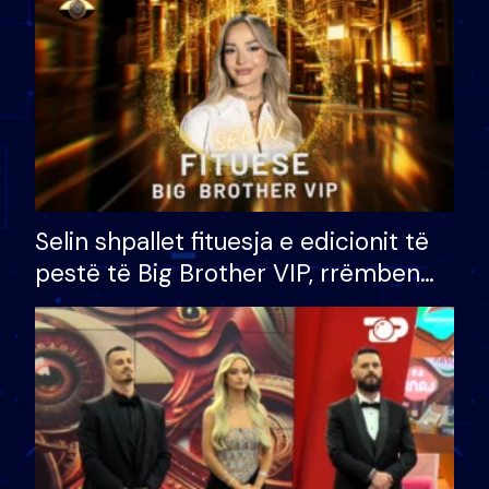
Selin shpallet fituesja e edicionit të
pestë të Big Brother VIP, rrëmben
çmimin e madh prej 100 mijë eurosh