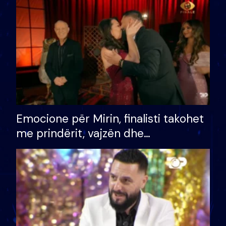
të fituar çmimin e madh
Emocione për Mirin, finalisti takohet
me prindërit, vajzën dhe
bashkëshorten: S’kemi ndonjë letër
divorci apo jo?