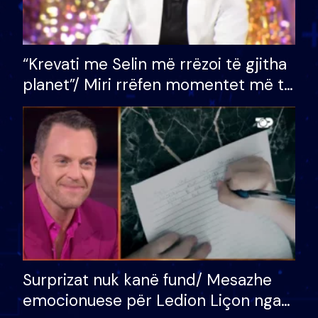
“Krevati me Selin më rrëzoi të gjitha
planet”/ Miri rrëfen momentet më të
bukura në shtëpinë e BB VIP: Do më
mungojë zilja e mëngjesit kur…
Surprizat nuk kanë fund/ Mesazhe
emocionuese për Ledion Liçon nga