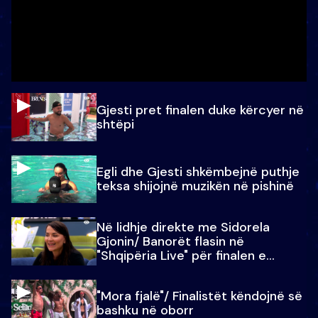
Gjesti pret finalen duke kërcyer në
shtëpi
Egli dhe Gjesti shkëmbejnë puthje
teksa shijojnë muzikën në pishinë
Në lidhje direkte me Sidorela
Gjonin/ Banorët flasin në
"Shqipëria Live" për finalen e
madhe
"Mora fjalë"/ Finalistët këndojnë së
bashku në oborr