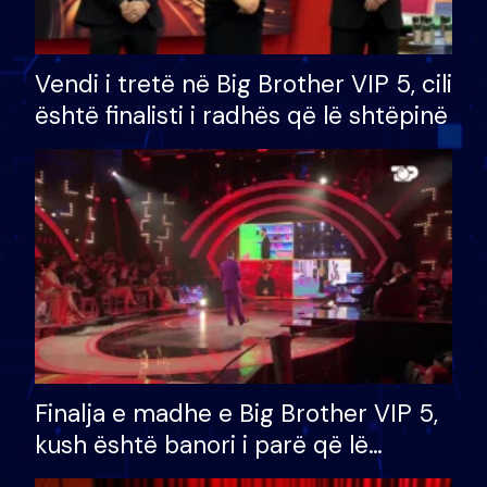
Vendi i tretë në Big Brother VIP 5, cili
është finalisti i radhës që lë shtëpinë
Finalja e madhe e Big Brother VIP 5,
kush është banori i parë që lë
shtëpinë dhe humb mundësinë për