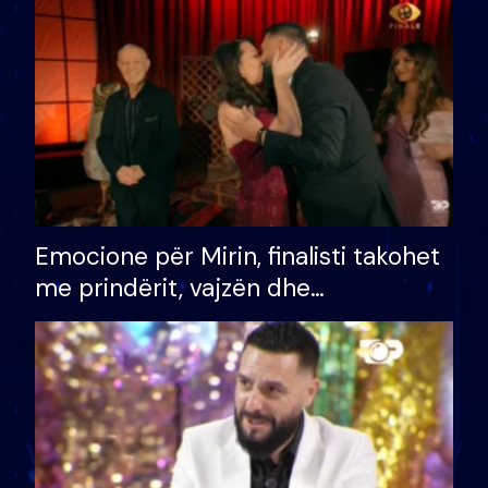
të fituar çmimin e madh
Emocione për Mirin, finalisti takohet
me prindërit, vajzën dhe
bashkëshorten: S’kemi ndonjë letër
divorci apo jo?