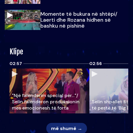
Momente të bukura në shtëpi/
Laerti dhe Rozana hidhen së
bashku në pishinë
Klipe
02:57
02:56
"Një falenderim special për…"/
Selin falënderon produksionin
Selin shpallet fitu
mes emocionesh të forta
të pestë të ‘Big Br
më shumë →