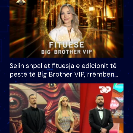
Selin shpallet fituesja e edicionit të
pestë të Big Brother VIP, rrëmben
çmimin e madh prej 100 mijë eurosh