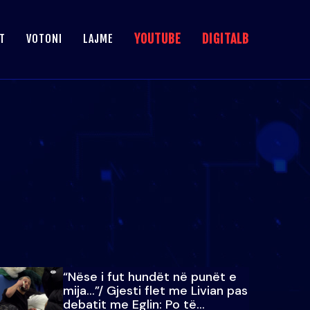
YOUTUBE
DIGITALB
T
VOTONI
LAJME
“Nëse i fut hundët në punët e
mija…”/ Gjesti flet me Livian pas
debatit me Eglin: Po të