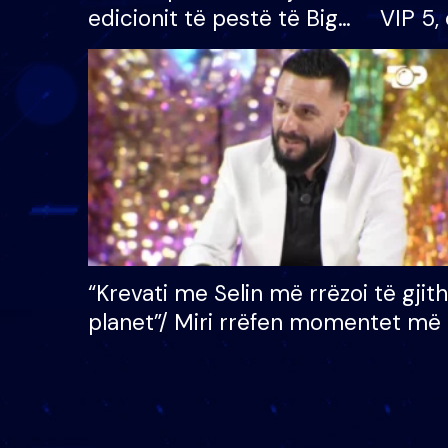
edicionit të pestë të Big
VIP 5, 
Brother VIP, rrëmben
radhës
çmimin e madh prej 100
mijë eurosh
“Krevati me Selin më rrëzoi të gjit
planet”/ Miri rrëfen momentet më 
bukura në shtëpinë e BB VIP: Do 
mungojë zilja e mëngjesit kur…