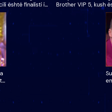
cili është finalisti i
Brother VIP 5, kush ë
 që lë shtëpinë
banori i parë që lë sh
dhe humb mundësinë
të fituar çmimin e m
ha
Su
të
em
më
në
nu