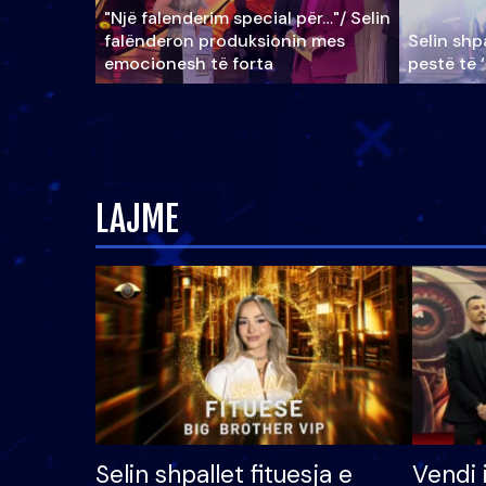
"Një falenderim special për…"/ Selin
falënderon produksionin mes
Selin shpa
emocionesh të forta
pestë të 
LAJME
Selin shpallet fituesja e
Vendi 