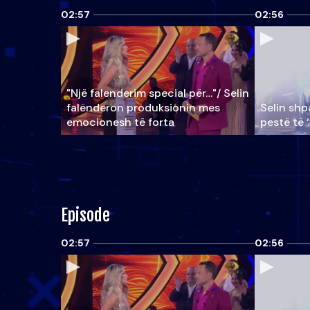
02:57
02:56
"Një falenderim special për…"/ Selin
falënderon produksionin mes
Selin shpa
emocionesh të forta
pestë të 
Episode
02:57
02:56