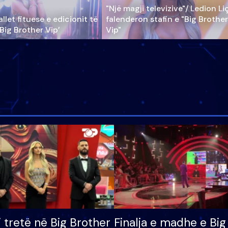
"Një magji televizive"/ Ledion Li
llet fituese e edicionit të
falenderon stafin e "Big Brother
‘Big Brother Vip’
Vip"
i tretë në Big Brother
Finalja e madhe e Big