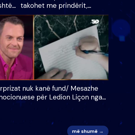
shtë
takohet me prindërit,
tëpinë
vajzën dhe bashkëshorten:
 për
S’kemi ndonjë letër divorci
adh
apo jo?
rprizat nuk kanë fund/ Mesazhe
ocionuese për Ledion Liçon nga
na dhe fëmijët e tij, moderatori
k i mban dot lotët: Nuk meritoj…
më shumë →