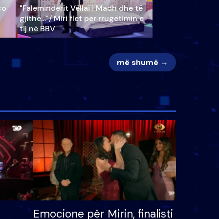
ço
"Faleminderit Vëllai i Madh dhe të
gjithë…"/ Miri flet për rrugëtimin e
tij në BBV
më shumë →
Emocione për Mirin, finalisti