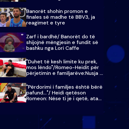
paralajmëroj
Banorët shohin promon e
finales së madhe të BBV3, ja
reagimet e tyre
Zarf i bardhë/ Banorët do të
shijojnë mëngjesin e fundit së
bashku nga Lori Caffe
"Duhet të kesh limite ku prek,
mos lëndo"/Romeo-Heidit për
përjetimin e familjarëve:Nusja e
Julit…
"Përdorimi i familjes është bërë
pafund…"/ Heidi qetëson
Romeon: Nëse ti je i qetë, ata
qetësohen