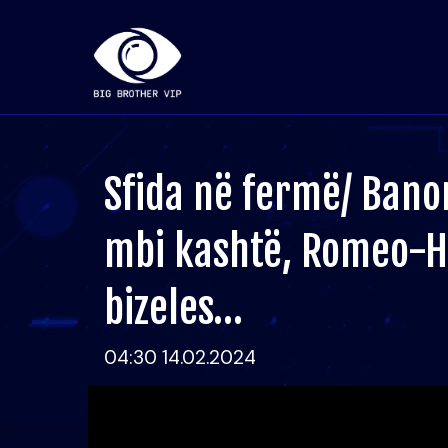
Sfida në fermë/ Bano
mbi kashtë, Romeo-Hei
bizeles…
04:30 14.02.2024