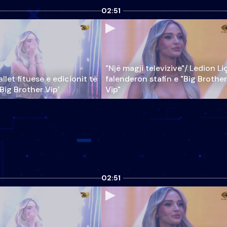
02:51
"Një magji televizive"/ Ledion Li
llet fituese e edicionit të
falenderon stafin e "Big Brother
‘Big Brother Vip’
Vip"
02:51