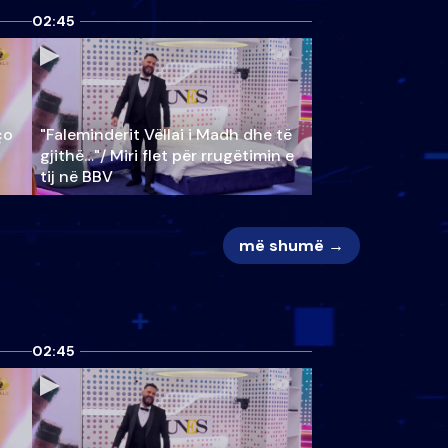
02:45
ço
"Faleminderit Vëllai i Madh dhe të
gjithë…"/ Miri flet për rrugëtimin e
tij në BBV
më shumë →
02:45