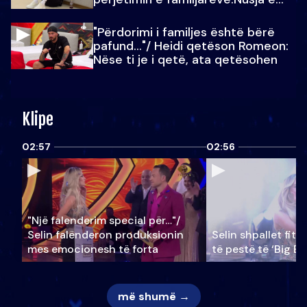
Julit…
"Përdorimi i familjes është bërë
pafund…"/ Heidi qetëson Romeon:
Nëse ti je i qetë, ata qetësohen
Klipe
02:57
02:56
"Një falenderim special për…"/
Selin falënderon produksionin
Selin shpallet fitu
mes emocionesh të forta
të pestë të ‘Big Br
më shumë →