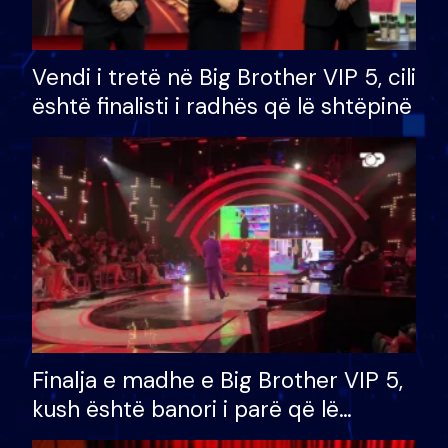
Vendi i tretë në Big Brother VIP 5, cili
është finalisti i radhës që lë shtëpinë
Finalja e madhe e Big Brother VIP 5,
kush është banori i parë që lë
shtëpinë dhe humb mundësinë për