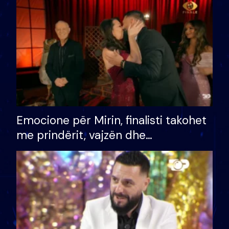
të fituar çmimin e madh
Emocione për Mirin, finalisti takohet
me prindërit, vajzën dhe
bashkëshorten: S’kemi ndonjë letër
divorci apo jo?