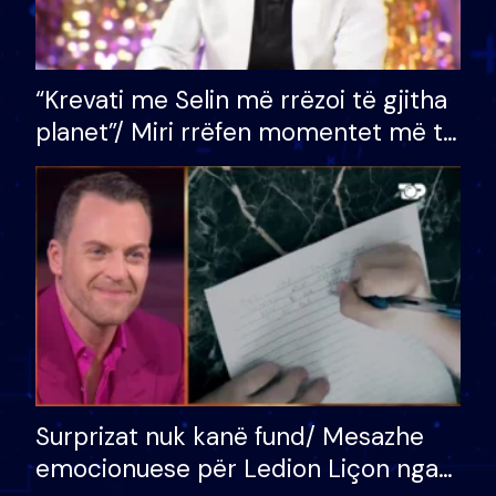
“Krevati me Selin më rrëzoi të gjitha
planet”/ Miri rrëfen momentet më të
bukura në shtëpinë e BB VIP: Do më
mungojë zilja e mëngjesit kur…
Surprizat nuk kanë fund/ Mesazhe
emocionuese për Ledion Liçon nga