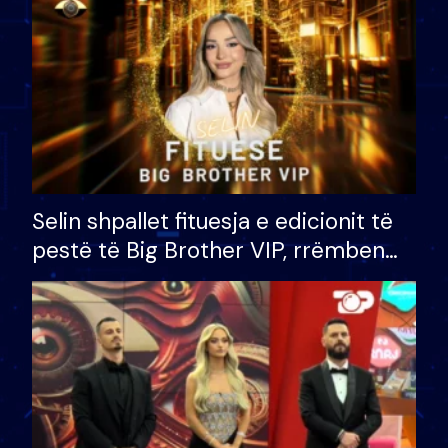
Selin shpallet fituesja e edicionit të
pestë të Big Brother VIP, rrëmben
çmimin e madh prej 100 mijë eurosh