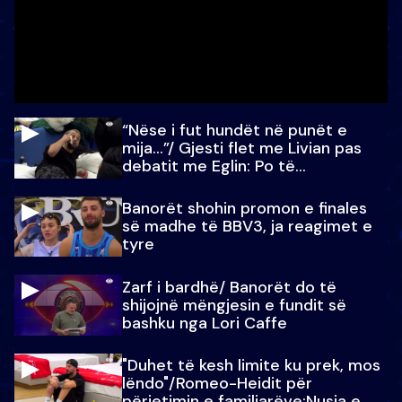
“Nëse i fut hundët në punët e
mija…”/ Gjesti flet me Livian pas
debatit me Eglin: Po të
paralajmëroj
Banorët shohin promon e finales
së madhe të BBV3, ja reagimet e
tyre
Zarf i bardhë/ Banorët do të
shijojnë mëngjesin e fundit së
bashku nga Lori Caffe
"Duhet të kesh limite ku prek, mos
lëndo"/Romeo-Heidit për
përjetimin e familjarëve:Nusja e