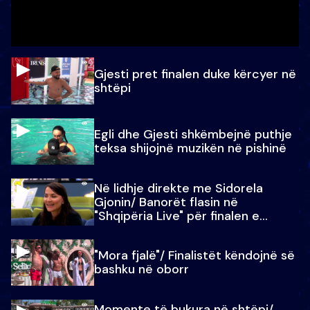
Gjesti pret finalen duke kërcyer në
shtëpi
Egli dhe Gjesti shkëmbejnë puthje
teksa shijojnë muzikën në pishinë
Në lidhje direkte me Sidorela
Gjonin/ Banorët flasin në
"Shqipëria Live" për finalen e
madhe
"Mora fjalë"/ Finalistët këndojnë së
bashku në oborr
Momente të bukura në shtëpi/