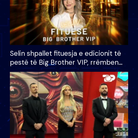
Selin shpallet fituesja e edicionit të
pestë të Big Brother VIP, rrëmben
çmimin e madh prej 100 mijë eurosh