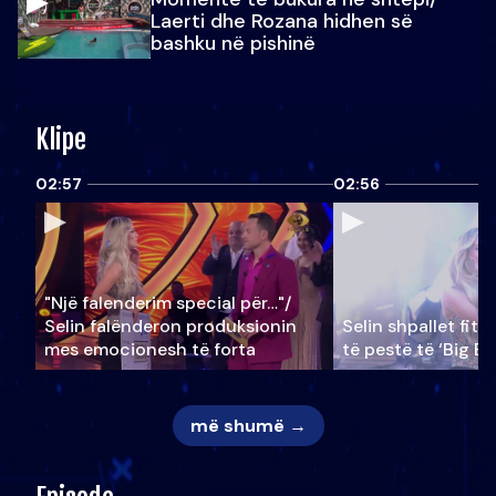
Laerti dhe Rozana hidhen së
bashku në pishinë
Klipe
02:57
02:56
"Një falenderim special për…"/
Selin falënderon produksionin
Selin shpallet fitu
mes emocionesh të forta
të pestë të ‘Big Br
më shumë →