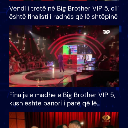
Vendi i tretë në Big Brother VIP 5, cili
është finalisti i radhës që lë shtëpinë
Finalja e madhe e Big Brother VIP 5,
kush është banori i parë që lë
shtëpinë dhe humb mundësinë për
të fituar çmimin e madh