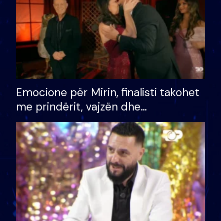
Emocione për Mirin, finalisti takohet
me prindërit, vajzën dhe
bashkëshorten: S’kemi ndonjë letër
divorci apo jo?