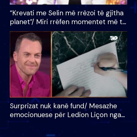
“Krevati me Selin më rrëzoi të gjitha
planet”/ Miri rrëfen momentet më të
bukura në shtëpinë e BB VIP: Do më
mungojë zilja e mëngjesit kur…
Surprizat nuk kanë fund/ Mesazhe
emocionuese për Ledion Liçon nga
nëna dhe fëmijët e tij, moderatori
nuk i mban dot lotët: Nuk meritoj…