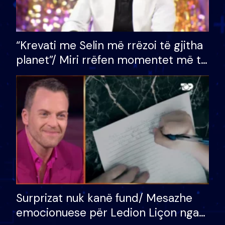
“Krevati me Selin më rrëzoi të gjitha
planet”/ Miri rrëfen momentet më të
bukura në shtëpinë e BB VIP: Do më
mungojë zilja e mëngjesit kur…
Surprizat nuk kanë fund/ Mesazhe
emocionuese për Ledion Liçon nga