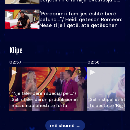
Julit…
"Përdorimi i familjes është bërë
pafund…"/ Heidi qetëson Romeon:
Nëse ti je i qetë, ata qetësohen
Klipe
02:57
02:56
"Një falenderim special për…"/
Selin falënderon produksionin
Selin shpallet fitu
mes emocionesh të forta
të pestë të ‘Big Br
më shumë →