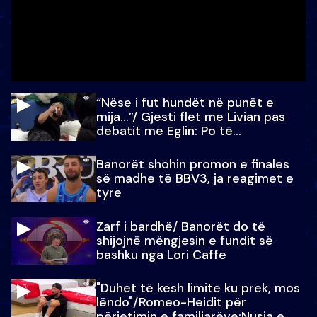
“Nëse i fut hundët në punët e
mija…”/ Gjesti flet me Livian pas
debatit me Eglin: Po të
paralajmëroj
Banorët shohin promon e finales
së madhe të BBV3, ja reagimet e
tyre
Zarf i bardhë/ Banorët do të
shijojnë mëngjesin e fundit së
bashku nga Lori Caffe
"Duhet të kesh limite ku prek, mos
lëndo"/Romeo-Heidit për
përjetimin e familjarëve:Nusja e