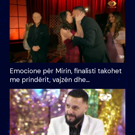
të fituar çmimin e madh
Emocione për Mirin, finalisti takohet
me prindërit, vajzën dhe
bashkëshorten: S’kemi ndonjë letër
divorci apo jo?