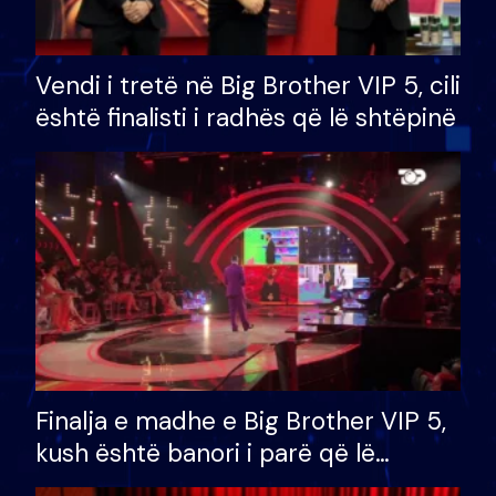
Vendi i tretë në Big Brother VIP 5, cili
është finalisti i radhës që lë shtëpinë
Finalja e madhe e Big Brother VIP 5,
kush është banori i parë që lë
shtëpinë dhe humb mundësinë për