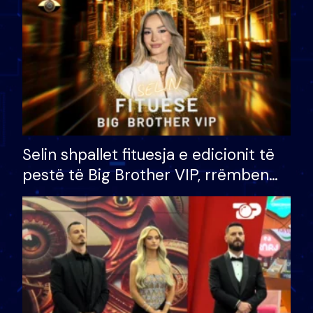
Selin shpallet fituesja e edicionit të
pestë të Big Brother VIP, rrëmben
çmimin e madh prej 100 mijë eurosh