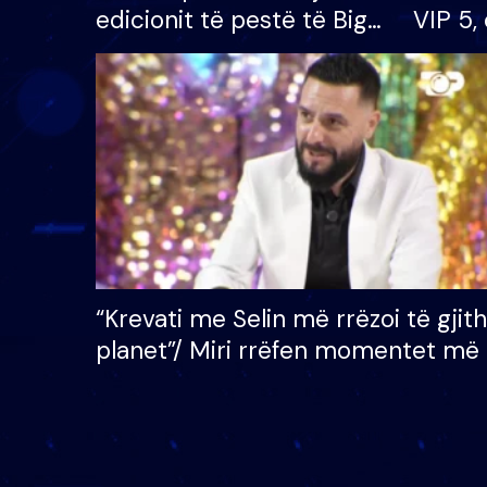
edicionit të pestë të Big
VIP 5, 
Brother VIP, rrëmben
radhës
çmimin e madh prej 100
mijë eurosh
“Krevati me Selin më rrëzoi të gjit
planet”/ Miri rrëfen momentet më 
bukura në shtëpinë e BB VIP: Do 
mungojë zilja e mëngjesit kur…