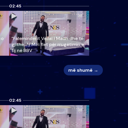
02:45
ço
"Faleminderit Vëllai i Madh dhe të
gjithë…"/ Miri flet për rrugëtimin e
tij në BBV
më shumë →
02:45