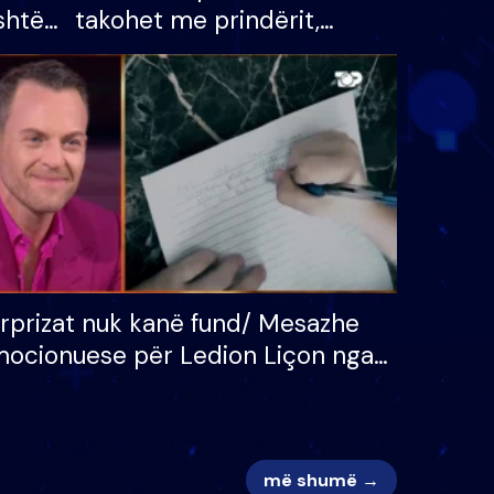
shtë
takohet me prindërit,
tëpinë
vajzën dhe bashkëshorten:
 për
S’kemi ndonjë letër divorci
adh
apo jo?
rprizat nuk kanë fund/ Mesazhe
ocionuese për Ledion Liçon nga
na dhe fëmijët e tij, moderatori
k i mban dot lotët: Nuk meritoj…
më shumë →