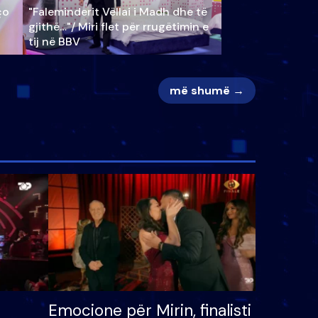
ço
"Faleminderit Vëllai i Madh dhe të
gjithë…"/ Miri flet për rrugëtimin e
tij në BBV
më shumë →
Emocione për Mirin, finalisti