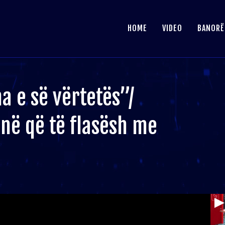
HOME
VIDEO
BANORË
a e së vërtetës”/
rinë që të flasësh me