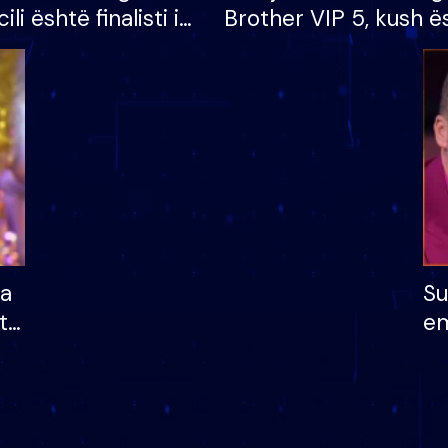
cili është finalisti i
Brother VIP 5, kush ë
 që lë shtëpinë
banori i parë që lë sh
dhe humb mundësinë
të fituar çmimin e m
ha
Su
të
em
më
në
nu