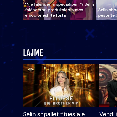
"Një falenderim special për…"/ Selin
falënderon produksionin mes
Selin shpa
emocionesh të forta
pestë të 
LAJME
Selin shpallet fituesja e
Vendi 