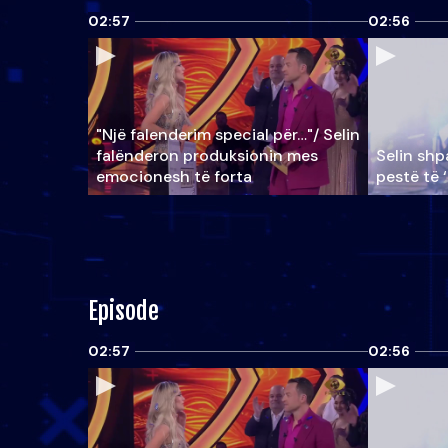
02:57
02:56
"Një falenderim special për…"/ Selin
falënderon produksionin mes
Selin shpa
emocionesh të forta
pestë të 
Episode
02:57
02:56