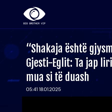
“Shakaja është gjysm
Gjesti-Eglit: Ta jap li
mua si të duash
05:41 18.01.2025