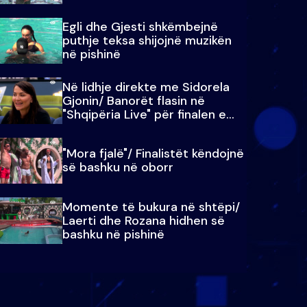
Egli dhe Gjesti shkëmbejnë
puthje teksa shijojnë muzikën
në pishinë
Në lidhje direkte me Sidorela
Gjonin/ Banorët flasin në
"Shqipëria Live" për finalen e
madhe
"Mora fjalë"/ Finalistët këndojnë
së bashku në oborr
Momente të bukura në shtëpi/
Laerti dhe Rozana hidhen së
bashku në pishinë