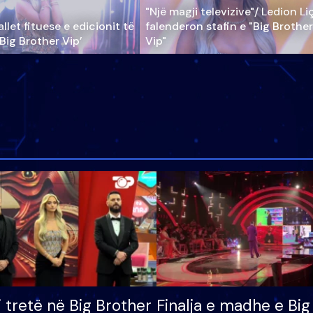
"Një magji televizive"/ Ledion Li
llet fituese e edicionit të
falenderon stafin e "Big Brother
‘Big Brother Vip’
Vip"
i tretë në Big Brother
Finalja e madhe e Big