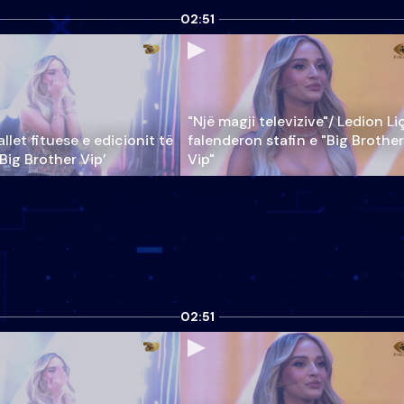
02:51
"Një magji televizive"/ Ledion Li
llet fituese e edicionit të
falenderon stafin e "Big Brother
‘Big Brother Vip’
Vip"
02:51