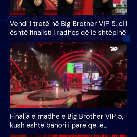
Vendi i tretë në Big Brother VIP 5, cili
është finalisti i radhës që lë shtëpinë
Finalja e madhe e Big Brother VIP 5,
kush është banori i parë që lë
shtëpinë dhe humb mundësinë për