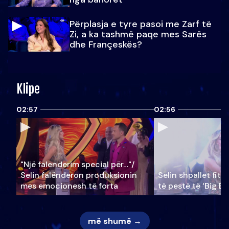
Përplasja e tyre pasoi me Zarf të
Zi, a ka tashmë paqe mes Sarës
dhe Françeskës?
Klipe
02:57
02:56
"Një falenderim special për…"/
Selin falënderon produksionin
Selin shpallet fitu
mes emocionesh të forta
të pestë të ‘Big Br
më shumë →