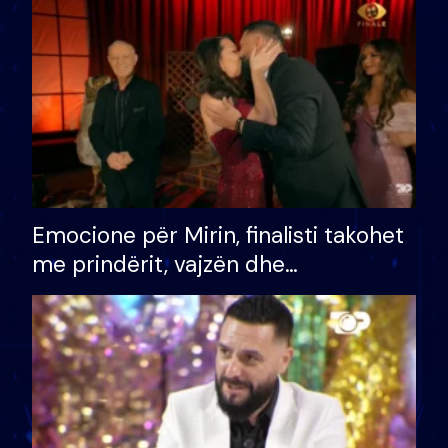
të fituar çmimin e madh
Emocione për Mirin, finalisti takohet
me prindërit, vajzën dhe
bashkëshorten: S’kemi ndonjë letër
divorci apo jo?