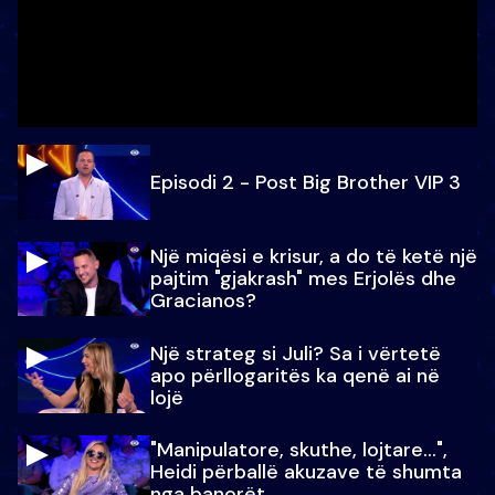
Episodi 2 - Post Big Brother VIP 3
Një miqësi e krisur, a do të ketë një
pajtim "gjakrash" mes Erjolës dhe
Gracianos?
Një strateg si Juli? Sa i vërtetë
apo përllogaritës ka qenë ai në
lojë
"Manipulatore, skuthe, lojtare...",
Heidi përballë akuzave të shumta
nga banorët