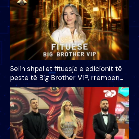
Selin shpallet fituesja e edicionit të
pestë të Big Brother VIP, rrëmben
çmimin e madh prej 100 mijë eurosh