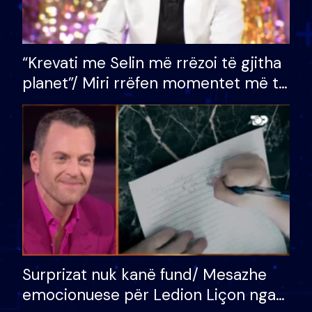
“Krevati me Selin më rrëzoi të gjitha
planet”/ Miri rrëfen momentet më të
bukura në shtëpinë e BB VIP: Do më
mungojë zilja e mëngjesit kur…
Surprizat nuk kanë fund/ Mesazhe
emocionuese për Ledion Liçon nga