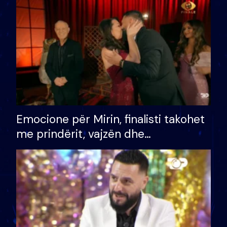
të fituar çmimin e madh
Emocione për Mirin, finalisti takohet
me prindërit, vajzën dhe
bashkëshorten: S’kemi ndonjë letër
divorci apo jo?