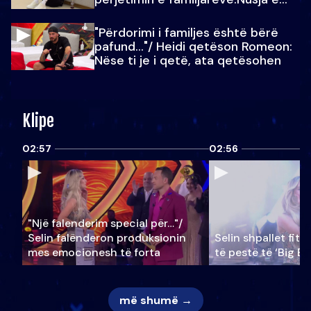
Julit…
"Përdorimi i familjes është bërë
pafund…"/ Heidi qetëson Romeon:
Nëse ti je i qetë, ata qetësohen
Klipe
02:57
02:56
"Një falenderim special për…"/
Selin falënderon produksionin
Selin shpallet fitu
mes emocionesh të forta
të pestë të ‘Big Br
më shumë →