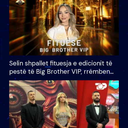
Selin shpallet fituesja e edicionit të
pestë të Big Brother VIP, rrëmben
çmimin e madh prej 100 mijë eurosh