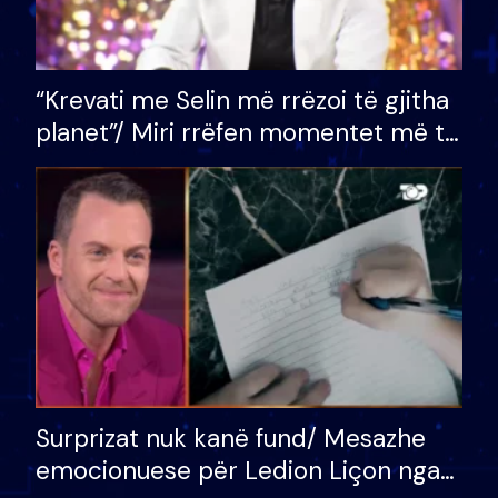
“Krevati me Selin më rrëzoi të gjitha
planet”/ Miri rrëfen momentet më të
bukura në shtëpinë e BB VIP: Do më
mungojë zilja e mëngjesit kur…
Surprizat nuk kanë fund/ Mesazhe
emocionuese për Ledion Liçon nga