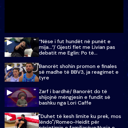
“Nëse i fut hundët në punët e
mija…”/ Gjesti flet me Livian pas
debatit me Eglin: Po të
paralajmëroj
Banorët shohin promon e finales
së madhe të BBV3, ja reagimet e
tyre
Zarf i bardhë/ Banorët do të
shijojnë mëngjesin e fundit së
bashku nga Lori Caffe
"Duhet të kesh limite ku prek, mos
lëndo"/Romeo-Heidit për
përjetimin e familjarëve:Nusja e