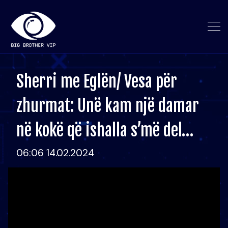
Sherri me Eglën/ Vesa për
zhurmat: Unë kam një damar
në kokë që ishalla s’më del…
06:06 14.02.2024