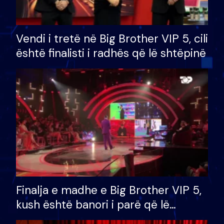
Vendi i tretë në Big Brother VIP 5, cili
është finalisti i radhës që lë shtëpinë
Finalja e madhe e Big Brother VIP 5,
kush është banori i parë që lë
shtëpinë dhe humb mundësinë për