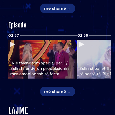
më shumë →
Episode
02:57
02:56
"Një falenderim special për…"/
Selin falënderon produksionin
Selin shpallet fitu
mes emocionesh të forta
të pestë të ‘Big Br
më shumë →
LAJME