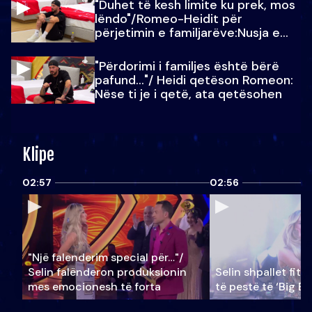
"Duhet të kesh limite ku prek, mos
lëndo"/Romeo-Heidit për
përjetimin e familjarëve:Nusja e
Julit…
"Përdorimi i familjes është bërë
pafund…"/ Heidi qetëson Romeon:
Nëse ti je i qetë, ata qetësohen
Klipe
02:57
02:56
"Një falenderim special për…"/
Selin falënderon produksionin
Selin shpallet fitu
mes emocionesh të forta
të pestë të ‘Big Br