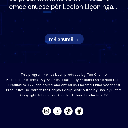
emocionuese për Ledion Liçon nga
nëna dhe fëmijët e tij, moderatori
nuk i mban dot lotët: Nuk meritoj…
më shumë →
This programme has been produced by:
Top Channel
Based on the format Big Brother, created by Endemol Shine Nederland
Producties B.V./John de Mol and owned by Endemol Shine Nederland
Producties BV., part of the Banijay Group, distributed by Banijay Rights.
Copyright © Endamol Shine Nederland Producties B.V.