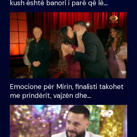
kush është banori i parë që lë
shtëpinë dhe humb mundësinë për
të fituar çmimin e madh
Emocione për Mirin, finalisti takohet
me prindërit, vajzën dhe
bashkëshorten: S’kemi ndonjë letër
divorci apo jo?