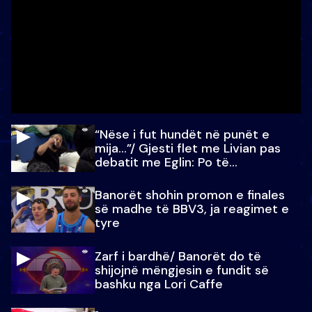
“Nëse i fut hundët në punët e
mija…”/ Gjesti flet me Livian pas
debatit me Eglin: Po të
paralajmëroj
Banorët shohin promon e finales
së madhe të BBV3, ja reagimet e
tyre
Zarf i bardhë/ Banorët do të
shijojnë mëngjesin e fundit së
bashku nga Lori Caffe