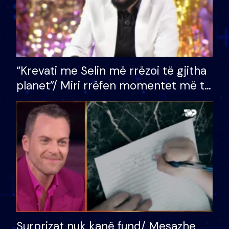
“Krevati me Selin më rrëzoi të gjitha
planet”/ Miri rrëfen momentet më të
bukura në shtëpinë e BB VIP: Do më
mungojë zilja e mëngjesit kur…
Surprizat nuk kanë fund/ Mesazhe