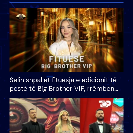
Selin shpallet fituesja e edicionit të
pestë të Big Brother VIP, rrëmben
çmimin e madh prej 100 mijë eurosh