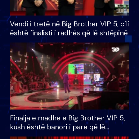
Vendi i tretë në Big Brother VIP 5, cili
është finalisti i radhës që lë shtëpinë
Finalja e madhe e Big Brother VIP 5,
kush është banori i parë që lë
shtëpinë dhe humb mundësinë për