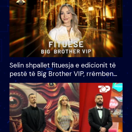
Selin shpallet fituesja e edicionit të
pestë të Big Brother VIP, rrëmben
çmimin e madh prej 100 mijë eurosh