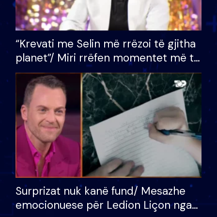
“Krevati me Selin më rrëzoi të gjitha
planet”/ Miri rrëfen momentet më të
bukura në shtëpinë e BB VIP: Do më
mungojë zilja e mëngjesit kur…
Surprizat nuk kanë fund/ Mesazhe
emocionuese për Ledion Liçon nga