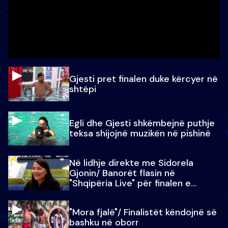
Gjesti pret finalen duke kërcyer në
shtëpi
Egli dhe Gjesti shkëmbejnë puthje
teksa shijojnë muzikën në pishinë
Në lidhje direkte me Sidorela
Gjonin/ Banorët flasin në
"Shqipëria Live" për finalen e
madhe
"Mora fjalë"/ Finalistët këndojnë së
bashku në oborr