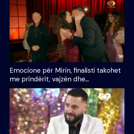
të fituar çmimin e madh
Emocione për Mirin, finalisti takohet
me prindërit, vajzën dhe
bashkëshorten: S’kemi ndonjë letër
divorci apo jo?