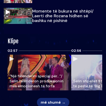
Momente të bukura në shtëpi/
Laerti dhe Rozana hidhen së
bashku në pishinë
Klipe
02:57
02:56
"Një falenderim special për…"/
Selin falënderon produksionin
Selin shpallet fitu
mes emocionesh të forta
të pestë të ‘Big Br
më shumë →