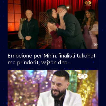
të fituar çmimin e madh
Emocione për Mirin, finalisti takohet
me prindërit, vajzën dhe
bashkëshorten: S’kemi ndonjë letër
divorci apo jo?