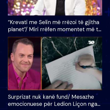
“Krevati me Selin më rrëzoi të gjitha
planet”/ Miri rrëfen momentet më të
bukura në shtëpinë e BB VIP: Do më
mungojë zilja e mëngjesit kur…
Surprizat nuk kanë fund/ Mesazhe
emocionuese për Ledion Liçon nga