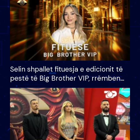
Selin shpallet fituesja e edicionit të
pestë të Big Brother VIP, rrëmben
çmimin e madh prej 100 mijë eurosh