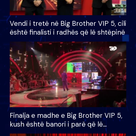
Vendi i tretë në Big Brother VIP 5, cili
është finalisti i radhës që lë shtëpinë
Finalja e madhe e Big Brother VIP 5,
kush është banori i parë që lë
shtëpinë dhe humb mundësinë për