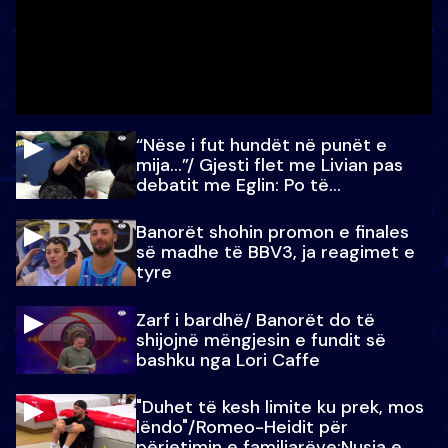
“Nëse i fut hundët në punët e
mija…”/ Gjesti flet me Livian pas
debatit me Eglin: Po të
paralajmëroj
Banorët shohin promon e finales
së madhe të BBV3, ja reagimet e
tyre
Zarf i bardhë/ Banorët do të
shijojnë mëngjesin e fundit së
bashku nga Lori Caffe
"Duhet të kesh limite ku prek, mos
lëndo"/Romeo-Heidit për
përjetimin e familjarëve:Nusja e