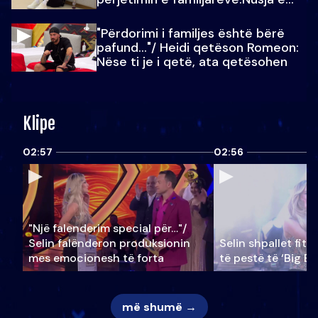
Julit…
"Përdorimi i familjes është bërë
pafund…"/ Heidi qetëson Romeon:
Nëse ti je i qetë, ata qetësohen
Klipe
02:57
02:56
"Një falenderim special për…"/
Selin falënderon produksionin
Selin shpallet fitu
mes emocionesh të forta
të pestë të ‘Big Br
më shumë →