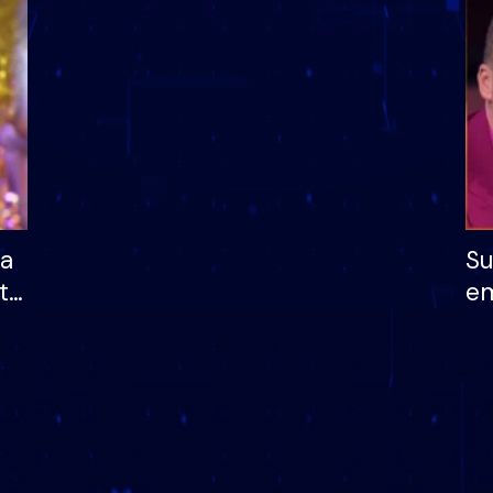
dhe humb mundësinë
të fituar çmimin e m
ha
Su
të
em
më
në
nu