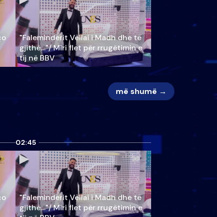
ço
"Faleminderit Vëllai i Madh dhe të
gjithë…"/ Miri flet për rrugëtimin e
tij në BBV
më shumë →
02:45
ço
"Faleminderit Vëllai i Madh dhe të
gjithë…"/ Miri flet për rrugëtimin e