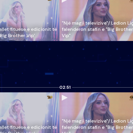
"Një magji televizive"/ Ledion Li
llet fituese e edicionit të
falenderon stafin e "Big Brother
‘Big Brother Vip’
Vip"
02:51
"Një magji televizive"/ Ledion Li
llet fituese e edicionit të
falenderon stafin e "Big Brother