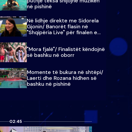
puthje teksa shijojnë muzikën
në pishinë
Në lidhje direkte me Sidorela
Gjonin/ Banorët flasin në
"Shqipëria Live" për finalen e
madhe
"Mora fjalë"/ Finalistët këndojnë
së bashku në oborr
Momente të bukura në shtëpi/
Laerti dhe Rozana hidhen së
bashku në pishinë
02:45