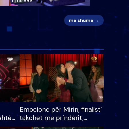
tij në BBV
më shumë →
Emocione për Mirin, finalisti
shtë
takohet me prindërit,
tëpinë
vajzën dhe bashkëshorten: