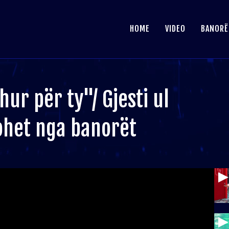
HOME
VIDEO
BANORË
ur për ty"/ Gjesti ul
ohet nga banorët