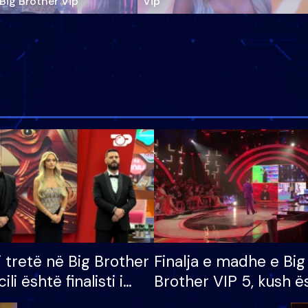
‘Big Brother Vip’
Vip"
i tretë në Big Brother
Finalja e madhe e Big
cili është finalisti i
Brother VIP 5, kush ë
 që lë shtëpinë
banori i parë që lë sh