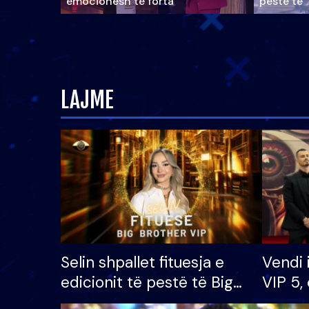
emocionesh të forta
pestë të 
LAJME
Selin shpallet fituesja e
Vendi 
edicionit të pestë të Big
VIP 5, 
Brother VIP, rrëmben
radhës