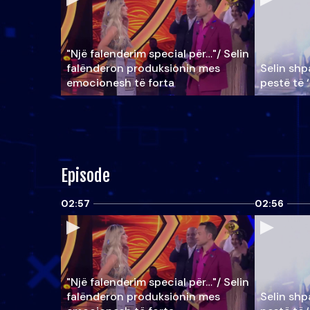
"Një falenderim special për…"/ Selin
falënderon produksionin mes
Selin shpa
emocionesh të forta
pestë të 
Episode
02:57
02:56
"Një falenderim special për…"/ Selin
falënderon produksionin mes
Selin shpa