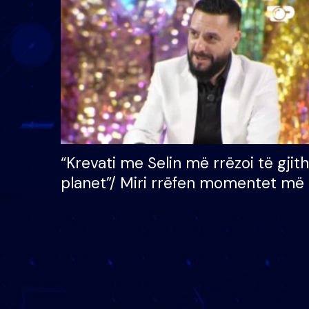
çmimin e madh prej 100
mijë eurosh
“Krevati me Selin më rrëzoi të gjit
planet”/ Miri rrëfen momentet më 
bukura në shtëpinë e BB VIP: Do 
mungojë zilja e mëngjesit kur…