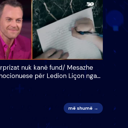
 për
S’kemi ndonjë letër divorci
adh
apo jo?
rprizat nuk kanë fund/ Mesazhe
ocionuese për Ledion Liçon nga
na dhe fëmijët e tij, moderatori
k i mban dot lotët: Nuk meritoj…
më shumë →