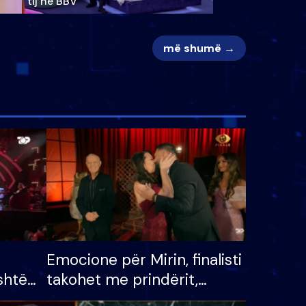
tij në BBV
më shumë →
Emocione për Mirin, finalisti
shtë
takohet me prindërit,
tëpinë
vajzën dhe bashkëshorten: