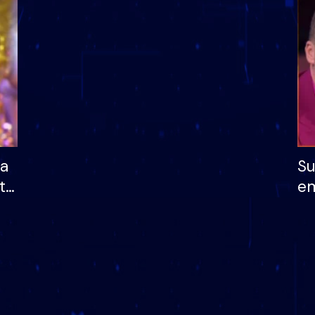
dhe humb mundësinë
të fituar çmimin e m
ha
Su
të
em
më
në
nu