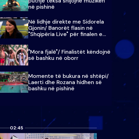
puthje teksa shijojnë muzikën
në pishinë
Në lidhje direkte me Sidorela
Gjonin/ Banorët flasin në
"Shqipëria Live" për finalen e
madhe
"Mora fjalë"/ Finalistët këndojnë
së bashku në oborr
Momente të bukura në shtëpi/
Laerti dhe Rozana hidhen së
bashku në pishinë
02:45