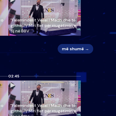
ço
"Faleminderit Vëllai i Madh dhe të
gjithë…"/ Miri flet për rrugëtimin e
tij në BBV
më shumë →
02:45
ço
"Faleminderit Vëllai i Madh dhe të
gjithë…"/ Miri flet për rrugëtimin e