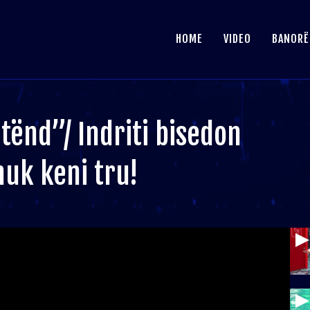
HOME
VIDEO
BANORË
tënd”/ Indriti bisedon
nuk keni tru!