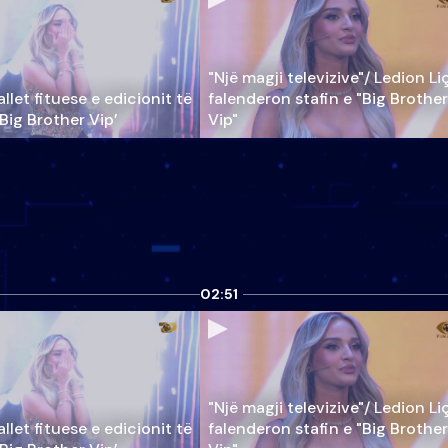
"Një magji televizive"/ Ledion Li
llet fituese e edicionit të
falenderon stafin e "Big Brother
‘Big Brother Vip’
Vip"
02:51
"Një magji televizive"/ Ledion Li
llet fituese e edicionit të
falenderon stafin e "Big Brother