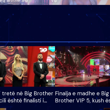
‘Big Brother Vip’
Vip"
i tretë në Big Brother
Finalja e madhe e Big
cili është finalisti i
Brother VIP 5, kush ë
 që lë shtëpinë
banori i parë që lë sh