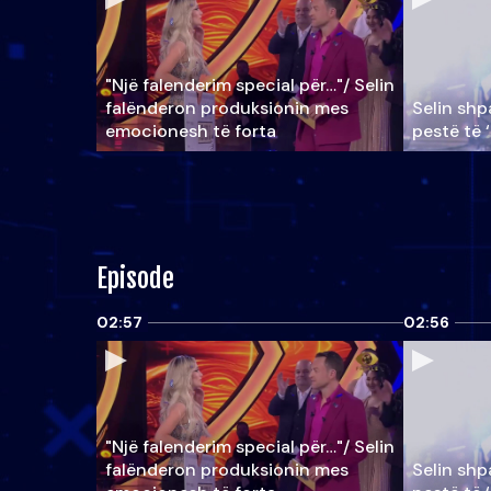
"Një falenderim special për…"/ Selin
falënderon produksionin mes
Selin shpa
emocionesh të forta
pestë të 
Episode
02:57
02:56
"Një falenderim special për…"/ Selin
falënderon produksionin mes
Selin shpa