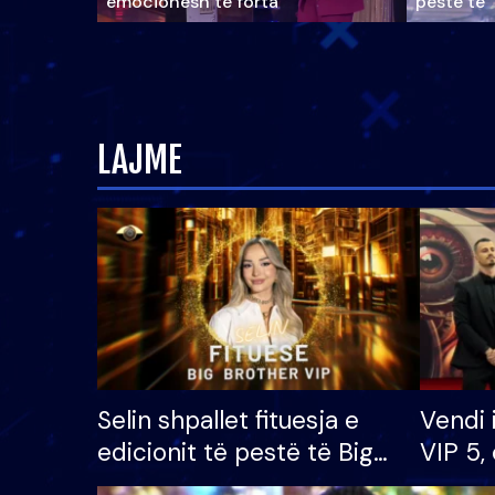
emocionesh të forta
pestë të 
LAJME
Selin shpallet fituesja e
Vendi 
edicionit të pestë të Big
VIP 5, 
Brother VIP, rrëmben
radhës