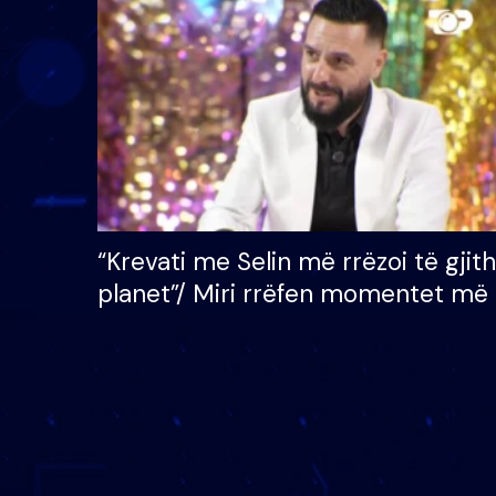
çmimin e madh prej 100
mijë eurosh
“Krevati me Selin më rrëzoi të gjit
planet”/ Miri rrëfen momentet më 
bukura në shtëpinë e BB VIP: Do 
mungojë zilja e mëngjesit kur…