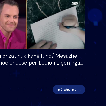
 për
S’kemi ndonjë letër divorci
adh
apo jo?
rprizat nuk kanë fund/ Mesazhe
ocionuese për Ledion Liçon nga
na dhe fëmijët e tij, moderatori
k i mban dot lotët: Nuk meritoj…
më shumë →