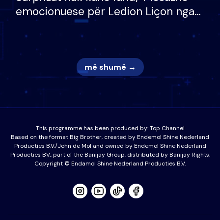
emocionuese për Ledion Liçon nga
nëna dhe fëmijët e tij, moderatori
nuk i mban dot lotët: Nuk meritoj…
më shumë →
This programme has been produced by:
Top Channel
Based on the format Big Brother, created by Endemol Shine Nederland
Producties B.V./John de Mol and owned by Endemol Shine Nederland
Producties BV., part of the Banijay Group, distributed by Banijay Rights.
Copyright © Endamol Shine Nederland Producties B.V.