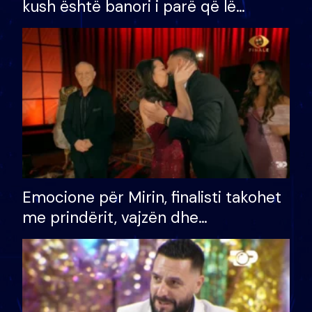
kush është banori i parë që lë
shtëpinë dhe humb mundësinë për
të fituar çmimin e madh
Emocione për Mirin, finalisti takohet
me prindërit, vajzën dhe
bashkëshorten: S’kemi ndonjë letër
divorci apo jo?