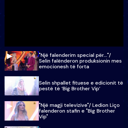
"Një falenderim special për…"/
Selin falënderon produksionin mes
emocionesh të forta
Selin shpallet fituese e edicionit të
pestë të ‘Big Brother Vip’
"Një magji televizive"/ Ledion Liço
falenderon stafin e "Big Brother
Vip"