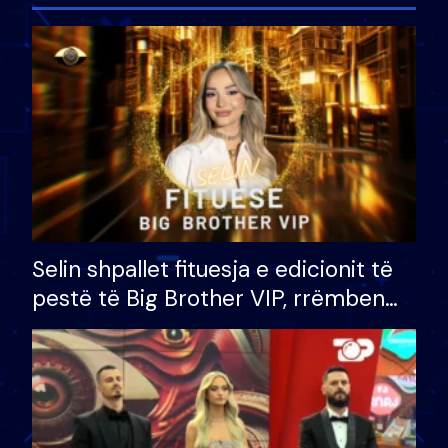
Selin shpallet fituesja e edicionit të
pestë të Big Brother VIP, rrëmben
çmimin e madh prej 100 mijë eurosh