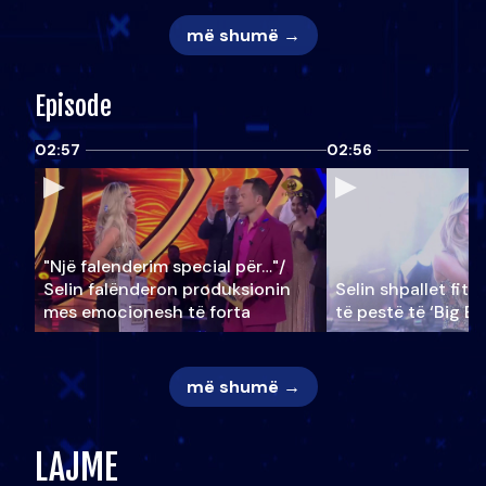
më shumë →
Episode
02:57
02:56
"Një falenderim special për…"/
Selin falënderon produksionin
Selin shpallet fitu
mes emocionesh të forta
të pestë të ‘Big Br
më shumë →
LAJME