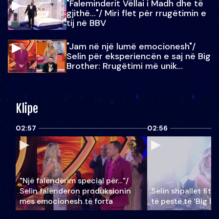
"Faleminderit Vëllai i Madh dhe të
gjithë…"/ Miri flet për rrugëtimin e
tij në BBV
"Jam në një lumë emocionesh"/
Selin për eksperiencën e saj në Big
Brother: Rrugëtimi më unik…
Klipe
02:57
02:56
"Një falenderim special për…"/
Selin falënderon produksionin
Selin shpallet fitu
mes emocionesh të forta
të pestë të ‘Big Br