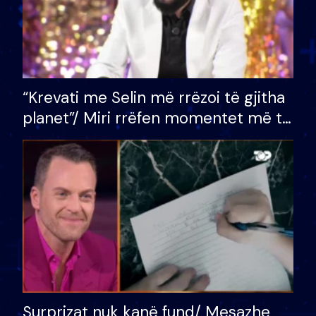
“Krevati me Selin më rrëzoi të gjitha
planet”/ Miri rrëfen momentet më të
bukura në shtëpinë e BB VIP: Do më
mungojë zilja e mëngjesit kur…
Surprizat nuk kanë fund/ Mesazhe