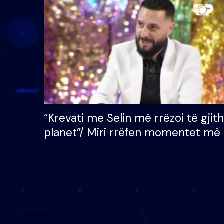
çmimin e madh prej 100
mijë eurosh
“Krevati me Selin më rrëzoi të gjit
planet”/ Miri rrëfen momentet më 
bukura në shtëpinë e BB VIP: Do 
mungojë zilja e mëngjesit kur…