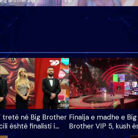
‘Big Brother Vip’
Vip"
i tretë në Big Brother
Finalja e madhe e Big
cili është finalisti i
Brother VIP 5, kush ë
 që lë shtëpinë
banori i parë që lë sh