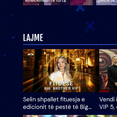
emocionesh të forta
pestë të 
LAJME
Selin shpallet fituesja e
Vendi 
edicionit të pestë të Big
VIP 5, 
Brother VIP, rrëmben
radhës