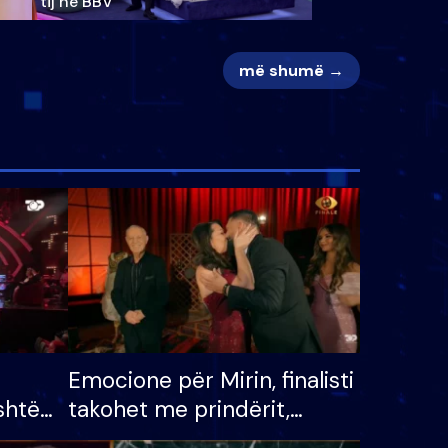
tij në BBV
më shumë →
Emocione për Mirin, finalisti
shtë
takohet me prindërit,
tëpinë
vajzën dhe bashkëshorten: