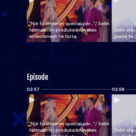
"Një falenderim special për…"/ Selin
falënderon produksionin mes
Selin shpa
emocionesh të forta
pestë të 
Episode
02:57
02:56
"Një falenderim special për…"/ Selin
falënderon produksionin mes
Selin shpa