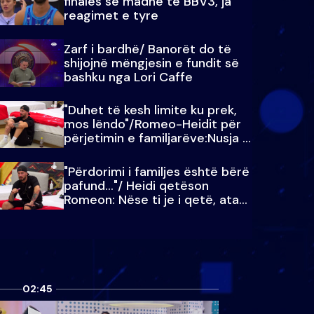
finales së madhe të BBV3, ja
reagimet e tyre
Zarf i bardhë/ Banorët do të
shijojnë mëngjesin e fundit së
bashku nga Lori Caffe
"Duhet të kesh limite ku prek,
mos lëndo"/Romeo-Heidit për
përjetimin e familjarëve:Nusja e
Julit…
"Përdorimi i familjes është bërë
pafund…"/ Heidi qetëson
Romeon: Nëse ti je i qetë, ata
qetësohen
02:45