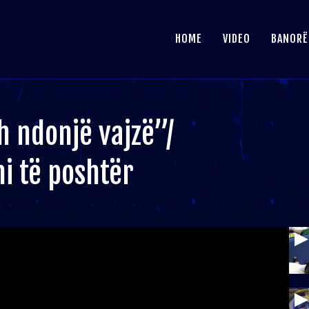
HOME
VIDEO
BANORË
h ndonjë vajzë”/
i të poshtër