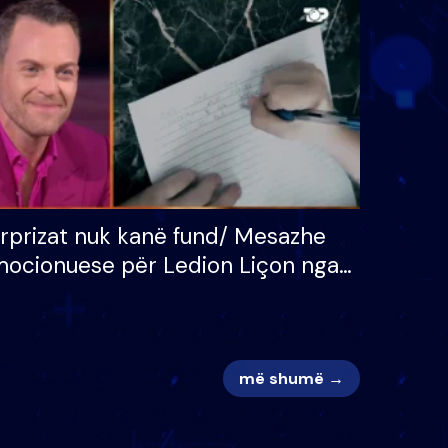
 për
S’kemi ndonjë letër divorci
adh
apo jo?
rprizat nuk kanë fund/ Mesazhe
ocionuese për Ledion Liçon nga
na dhe fëmijët e tij, moderatori
k i mban dot lotët: Nuk meritoj…
më shumë →