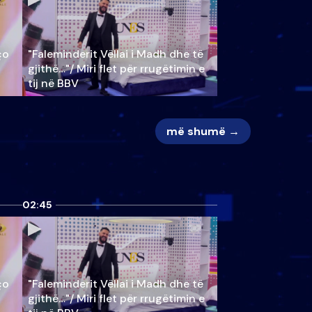
ço
"Faleminderit Vëllai i Madh dhe të
gjithë…"/ Miri flet për rrugëtimin e
tij në BBV
më shumë →
02:45
ço
"Faleminderit Vëllai i Madh dhe të
gjithë…"/ Miri flet për rrugëtimin e