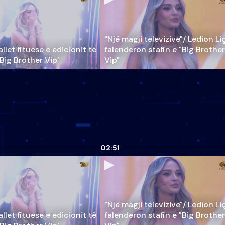
"Një magji televizive"/ Ledion Li
llet fituese e edicionit të
falenderon stafin e "Big Brother
‘Big Brother Vip’
Vip"
02:51
"Një magji televizive"/ Ledion Li
llet fituese e edicionit të
falenderon stafin e "Big Brother