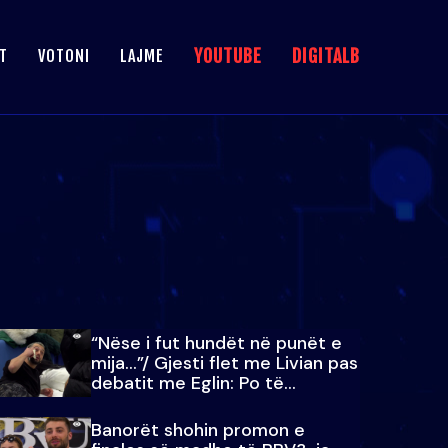
YOUTUBE
DIGITALB
T
VOTONI
LAJME
“Nëse i fut hundët në punët e
mija…”/ Gjesti flet me Livian pas
debatit me Eglin: Po të
paralajmëroj
Banorët shohin promon e