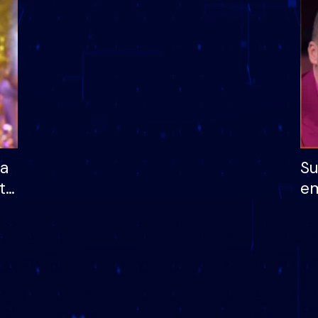
dhe humb mundësinë
të fituar çmimin e m
ha
Su
të
em
më
në
nu