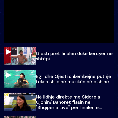
Gjesti pret finalen duke kërcyer në
shtëpi
Egli dhe Gjesti shkëmbejnë puthje
teksa shijojnë muzikën në pishinë
Në lidhje direkte me Sidorela
Gjonin/ Banorët flasin në
"Shqipëria Live" për finalen e
madhe