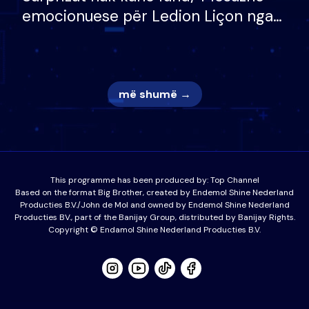
emocionuese për Ledion Liçon nga
nëna dhe fëmijët e tij, moderatori
nuk i mban dot lotët: Nuk meritoj…
më shumë →
This programme has been produced by:
Top Channel
Based on the format Big Brother, created by Endemol Shine Nederland
Producties B.V./John de Mol and owned by Endemol Shine Nederland
Producties BV., part of the Banijay Group, distributed by Banijay Rights.
Copyright © Endamol Shine Nederland Producties B.V.