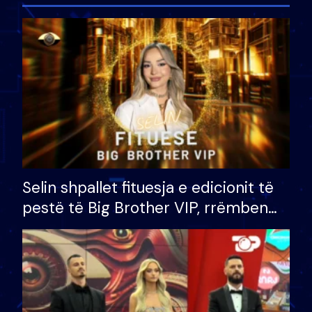
Selin shpallet fituesja e edicionit të
pestë të Big Brother VIP, rrëmben
çmimin e madh prej 100 mijë eurosh