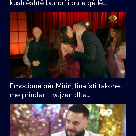
kush është banori i parë që lë
shtëpinë dhe humb mundësinë për
të fituar çmimin e madh
Emocione për Mirin, finalisti takohet
me prindërit, vajzën dhe
bashkëshorten: S’kemi ndonjë letër
divorci apo jo?