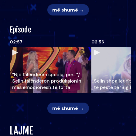
më shumë →
Episode
02:57
02:56
"Një falenderim special për…"/
Selin falënderon produksionin
Selin shpallet fitu
mes emocionesh të forta
të pestë të ‘Big Br
më shumë →
LAJME