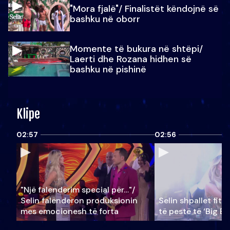
"Mora fjalë"/ Finalistët këndojnë së
bashku në oborr
Momente të bukura në shtëpi/
Laerti dhe Rozana hidhen së
bashku në pishinë
Klipe
02:57
02:56
"Një falenderim special për…"/
Selin falënderon produksionin
Selin shpallet fitu
mes emocionesh të forta
të pestë të ‘Big Br