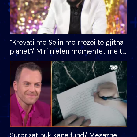
“Krevati me Selin më rrëzoi të gjitha
planet”/ Miri rrëfen momentet më të
bukura në shtëpinë e BB VIP: Do më
mungojë zilja e mëngjesit kur…
Surprizat nuk kanë fund/ Mesazhe