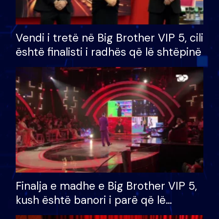
Vendi i tretë në Big Brother VIP 5, cili
është finalisti i radhës që lë shtëpinë
Finalja e madhe e Big Brother VIP 5,
kush është banori i parë që lë
shtëpinë dhe humb mundësinë për