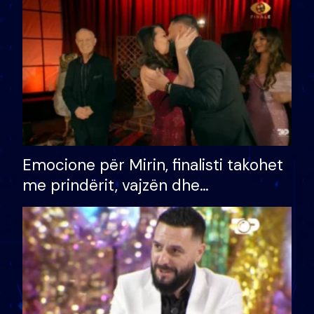
të fituar çmimin e madh
Emocione për Mirin, finalisti takohet
me prindërit, vajzën dhe
bashkëshorten: S’kemi ndonjë letër
divorci apo jo?