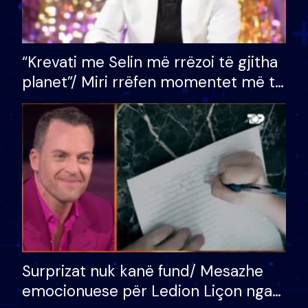
“Krevati me Selin më rrëzoi të gjitha
planet”/ Miri rrëfen momentet më të
bukura në shtëpinë e BB VIP: Do më
mungojë zilja e mëngjesit kur…
Surprizat nuk kanë fund/ Mesazhe
emocionuese për Ledion Liçon nga