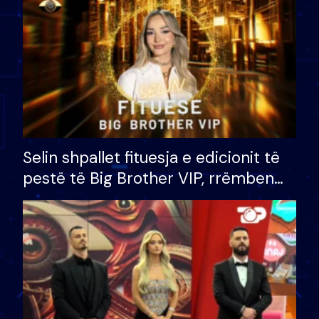
Selin shpallet fituesja e edicionit të
pestë të Big Brother VIP, rrëmben
çmimin e madh prej 100 mijë eurosh