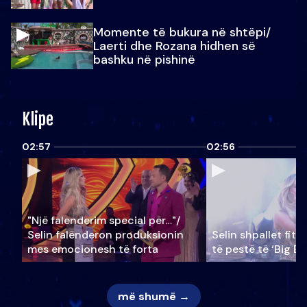
Momente të bukura në shtëpi/
Laerti dhe Rozana hidhen së
bashku në pishinë
Klipe
02:57
02:56
"Një falenderim special për…"/
Selin falënderon produksionin
Selin shpallet fitu
mes emocionesh të forta
të pestë të ‘Big Br
më shumë →