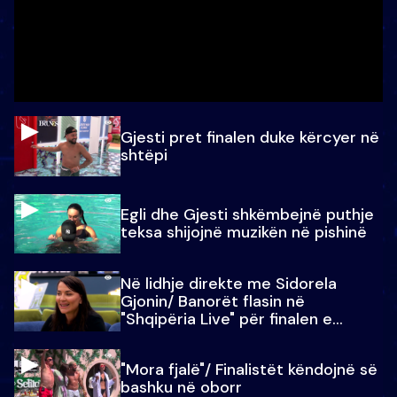
Gjesti pret finalen duke kërcyer në
shtëpi
Egli dhe Gjesti shkëmbejnë puthje
teksa shijojnë muzikën në pishinë
Në lidhje direkte me Sidorela
Gjonin/ Banorët flasin në
"Shqipëria Live" për finalen e
madhe
"Mora fjalë"/ Finalistët këndojnë së
bashku në oborr