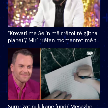
“Krevati me Selin më rrëzoi të gjitha
planet”/ Miri rrëfen momentet më të
bukura në shtëpinë e BB VIP: Do më
mungojë zilja e mëngjesit kur…
Surprizat nuk kanë fund/ Mesazhe