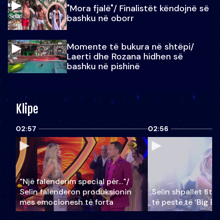
"Mora fjalë"/ Finalistët këndojnë së
bashku në oborr
Momente të bukura në shtëpi/
Laerti dhe Rozana hidhen së
bashku në pishinë
Klipe
02:57
02:56
"Një falenderim special për…"/
Selin falënderon produksionin
Selin shpallet fitu
mes emocionesh të forta
të pestë të ‘Big Br