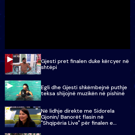
Gjesti pret finalen duke kërcyer në
shtëpi
Egli dhe Gjesti shkëmbejnë puthje
teksa shijojnë muzikën në pishinë
Në lidhje direkte me Sidorela
Gjonin/ Banorët flasin në
"Shqipëria Live" për finalen e
madhe