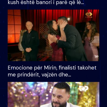
kush është banori i parë që lë
shtëpinë dhe humb mundësinë për
të fituar çmimin e madh
Emocione për Mirin, finalisti takohet
me prindërit, vajzën dhe
bashkëshorten: S’kemi ndonjë letër
divorci apo jo?