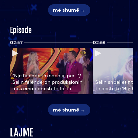
më shumë →
Episode
02:57
02:56
"Një falenderim special për…"/
Selin falënderon produksionin
Selin shpallet fitu
mes emocionesh të forta
të pestë të ‘Big Br
më shumë →
LAJME