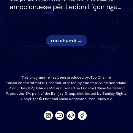
emocionuese për Ledion Liçon nga
nëna dhe fëmijët e tij, moderatori
nuk i mban dot lotët: Nuk meritoj…
më shumë →
This programme has been produced by:
Top Channel
Based on the format Big Brother, created by Endemol Shine Nederland
Producties B.V./John de Mol and owned by Endemol Shine Nederland
Producties BV., part of the Banijay Group, distributed by Banijay Rights.
Copyright © Endamol Shine Nederland Producties B.V.