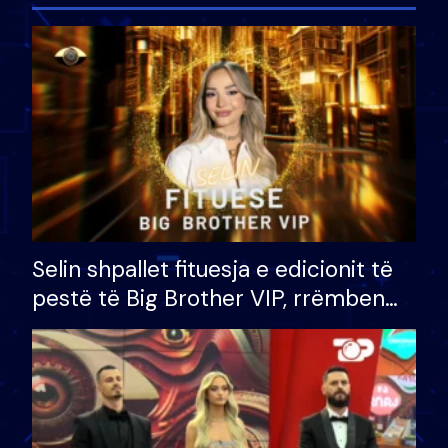
Selin shpallet fituesja e edicionit të
pestë të Big Brother VIP, rrëmben
çmimin e madh prej 100 mijë eurosh