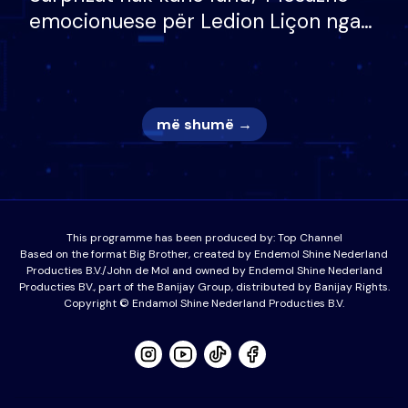
emocionuese për Ledion Liçon nga
nëna dhe fëmijët e tij, moderatori
nuk i mban dot lotët: Nuk meritoj…
më shumë →
This programme has been produced by:
Top Channel
Based on the format Big Brother, created by Endemol Shine Nederland
Producties B.V./John de Mol and owned by Endemol Shine Nederland
Producties BV., part of the Banijay Group, distributed by Banijay Rights.
Copyright © Endamol Shine Nederland Producties B.V.