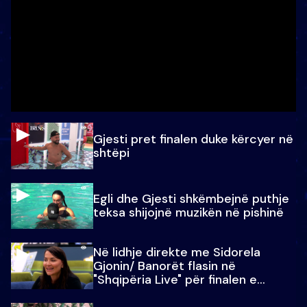
Gjesti pret finalen duke kërcyer në
shtëpi
Egli dhe Gjesti shkëmbejnë puthje
teksa shijojnë muzikën në pishinë
Në lidhje direkte me Sidorela
Gjonin/ Banorët flasin në
"Shqipëria Live" për finalen e
madhe