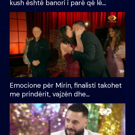
kush është banori i parë që lë
shtëpinë dhe humb mundësinë për
të fituar çmimin e madh
Emocione për Mirin, finalisti takohet
me prindërit, vajzën dhe
bashkëshorten: S’kemi ndonjë letër
divorci apo jo?