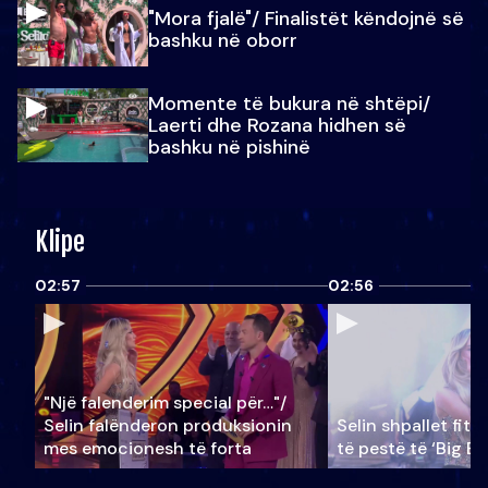
"Mora fjalë"/ Finalistët këndojnë së
bashku në oborr
Momente të bukura në shtëpi/
Laerti dhe Rozana hidhen së
bashku në pishinë
Klipe
02:57
02:56
"Një falenderim special për…"/
Selin falënderon produksionin
Selin shpallet fitu
mes emocionesh të forta
të pestë të ‘Big Br