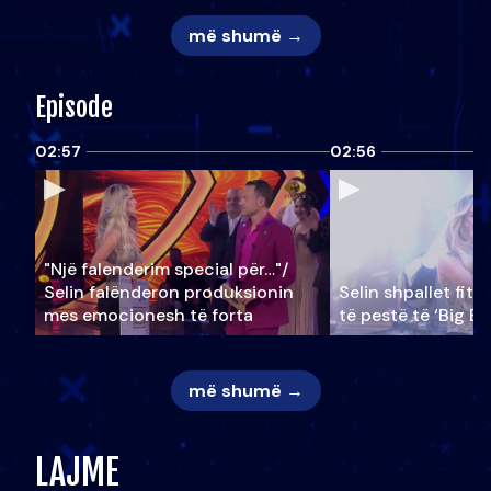
më shumë →
Episode
02:57
02:56
"Një falenderim special për…"/
Selin falënderon produksionin
Selin shpallet fitu
mes emocionesh të forta
të pestë të ‘Big Br
më shumë →
LAJME