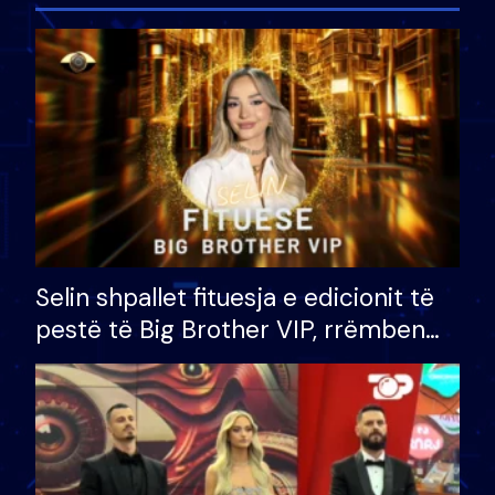
Selin shpallet fituesja e edicionit të
pestë të Big Brother VIP, rrëmben
çmimin e madh prej 100 mijë eurosh