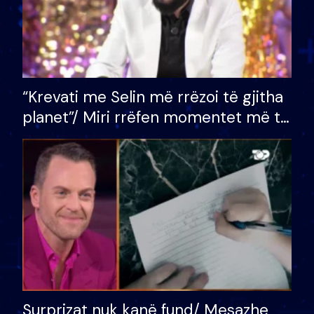
“Krevati me Selin më rrëzoi të gjitha
planet”/ Miri rrëfen momentet më të
bukura në shtëpinë e BB VIP: Do më
mungojë zilja e mëngjesit kur…
Surprizat nuk kanë fund/ Mesazhe