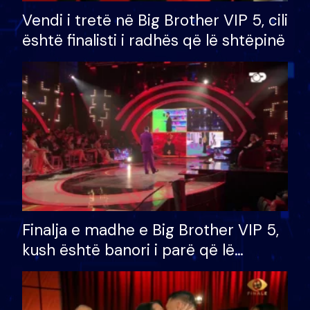
Vendi i tretë në Big Brother VIP 5, cili
është finalisti i radhës që lë shtëpinë
Finalja e madhe e Big Brother VIP 5,
kush është banori i parë që lë
shtëpinë dhe humb mundësinë për
të fituar çmimin e madh