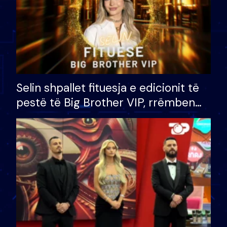
Selin shpallet fituesja e edicionit të
pestë të Big Brother VIP, rrëmben
çmimin e madh prej 100 mijë eurosh