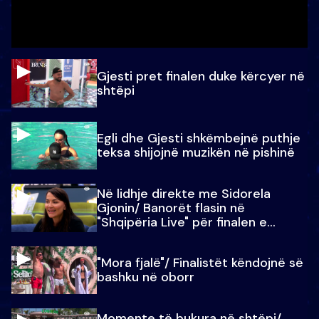
Gjesti pret finalen duke kërcyer në
shtëpi
Egli dhe Gjesti shkëmbejnë puthje
teksa shijojnë muzikën në pishinë
Në lidhje direkte me Sidorela
Gjonin/ Banorët flasin në
"Shqipëria Live" për finalen e
madhe
"Mora fjalë"/ Finalistët këndojnë së
bashku në oborr
Momente të bukura në shtëpi/