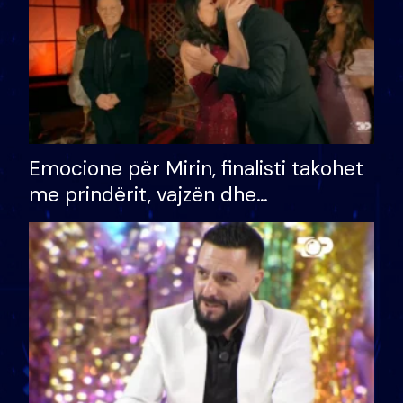
Emocione për Mirin, finalisti takohet
me prindërit, vajzën dhe
bashkëshorten: S’kemi ndonjë letër
divorci apo jo?