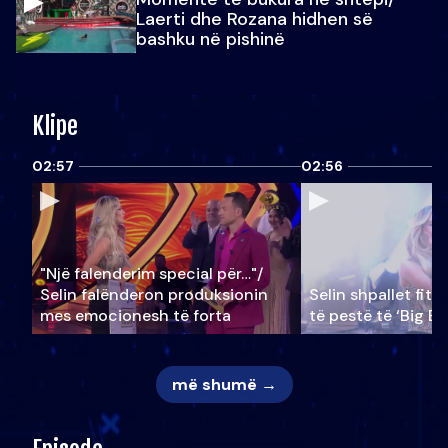
Laerti dhe Rozana hidhen së
bashku në pishinë
Klipe
02:57
02:56
"Një falenderim special për…"/
Selin falënderon produksionin
Selin shpallet fitu
mes emocionesh të forta
të pestë të ‘Big Br
më shumë →