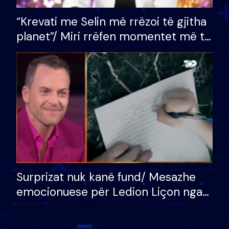
“Krevati me Selin më rrëzoi të gjitha
planet”/ Miri rrëfen momentet më të
bukura në shtëpinë e BB VIP: Do më
mungojë zilja e mëngjesit kur…
Surprizat nuk kanë fund/ Mesazhe
emocionuese për Ledion Liçon nga
nëna dhe fëmijët e tij, moderatori
nuk i mban dot lotët: Nuk meritoj…