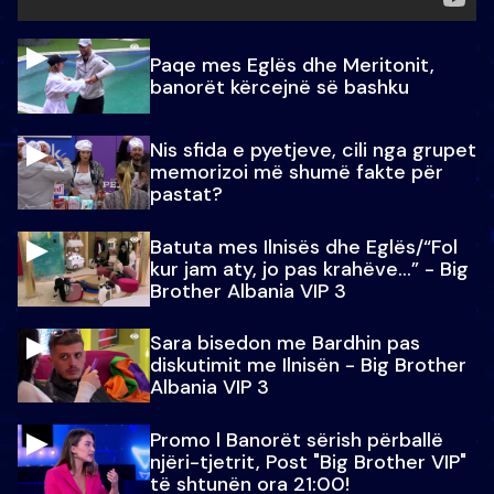
Paqe mes Eglës dhe Meritonit,
banorët kërcejnë së bashku
Nis sfida e pyetjeve, cili nga grupet
memorizoi më shumë fakte për
pastat?
Batuta mes Ilnisës dhe Eglës/“Fol
kur jam aty, jo pas krahëve…” - Big
Brother Albania VIP 3
Sara bisedon me Bardhin pas
diskutimit me Ilnisën - Big Brother
Albania VIP 3
Promo l Banorët sërish përballë
njëri-tjetrit, Post "Big Brother VIP"
të shtunën ora 21:00!