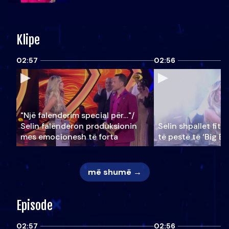
Klipe
02:57
02:56
"Një falenderim special për…"/
Selin falënderon produksionin
Selin shpallet fitu
mes emocionesh të forta
të pestë të ‘Big Br
më shumë →
Episode
02:57
02:56