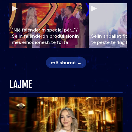
"Një falenderim special për…"/
Selin falënderon produksionin
Selin shpallet fitu
mes emocionesh të forta
të pestë të ‘Big Br
më shumë →
LAJME