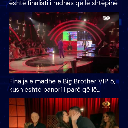
është finalisti i radhës që lë shtëpinë
Finalja e madhe e Big Brother VIP 5,
kush është banori i parë që lë
shtëpinë dhe humb mundësinë për
të fituar çmimin e madh