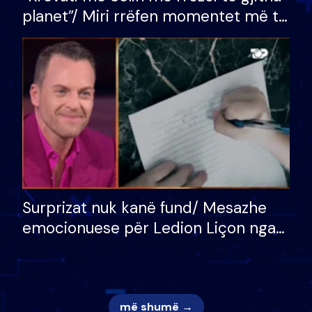
planet”/ Miri rrëfen momentet më të
bukura në shtëpinë e BB VIP: Do më
mungojë zilja e mëngjesit kur…
Surprizat nuk kanë fund/ Mesazhe
emocionuese për Ledion Liçon nga
nëna dhe fëmijët e tij, moderatori
nuk i mban dot lotët: Nuk meritoj…
më shumë →