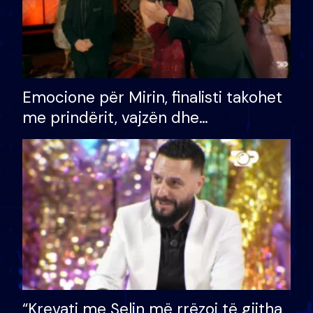
Emocione për Mirin, finalisti takohet
me prindërit, vajzën dhe
bashkëshorten: S’kemi ndonjë letër
divorci apo jo?
“Krevati me Selin më rrëzoi të gjitha