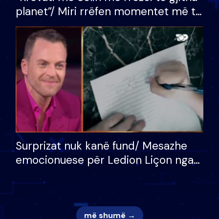
planet”/ Miri rrëfen momentet më të
bukura në shtëpinë e BB VIP: Do më
mungojë zilja e mëngjesit kur…
Surprizat nuk kanë fund/ Mesazhe
emocionuese për Ledion Liçon nga
nëna dhe fëmijët e tij, moderatori
nuk i mban dot lotët: Nuk meritoj…
më shumë →