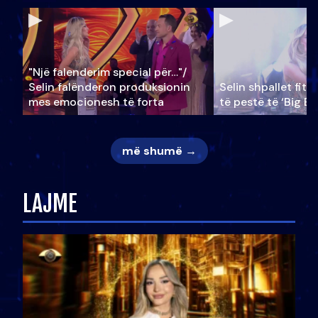
"Një falenderim special për…"/
Selin falënderon produksionin
Selin shpallet fitu
mes emocionesh të forta
të pestë të ‘Big Br
më shumë →
LAJME