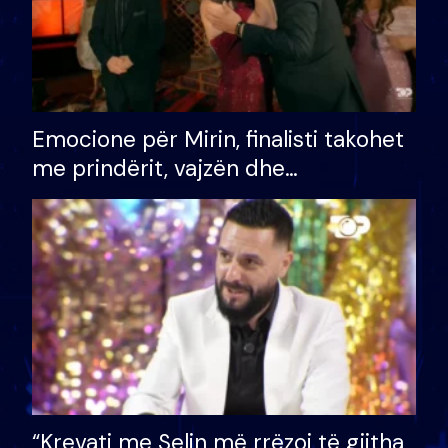
Emocione për Mirin, finalisti takohet
me prindërit, vajzën dhe
bashkëshorten: S’kemi ndonjë letër
divorci apo jo?
“Krevati me Selin më rrëzoi të gjitha