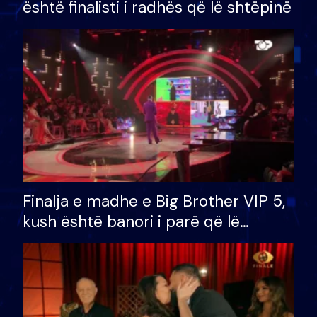
është finalisti i radhës që lë shtëpinë
Finalja e madhe e Big Brother VIP 5,
kush është banori i parë që lë
shtëpinë dhe humb mundësinë për
të fituar çmimin e madh