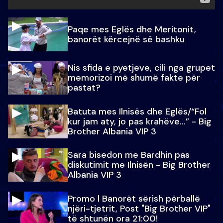
Paqe mes Eglës dhe Meritonit,
banorët kërcejnë së bashku
Nis sfida e pyetjeve, cili nga grupet
memorizoi më shumë fakte për
pastat?
Batuta mes Ilnisës dhe Eglës/“Fol
kur jam aty, jo pas krahëve…” - Big
Brother Albania VIP 3
Sara bisedon me Bardhin pas
diskutimit me Ilnisën - Big Brother
Albania VIP 3
Promo l Banorët sërish përballë
njëri-tjetrit, Post "Big Brother VIP"
të shtunën ora 21:00!