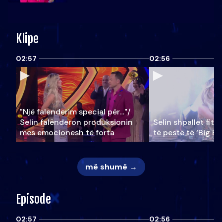
Klipe
02:57
02:56
"Një falenderim special për…"/
Selin falënderon produksionin
Selin shpallet fitu
mes emocionesh të forta
të pestë të ‘Big Br
më shumë →
Episode
02:57
02:56