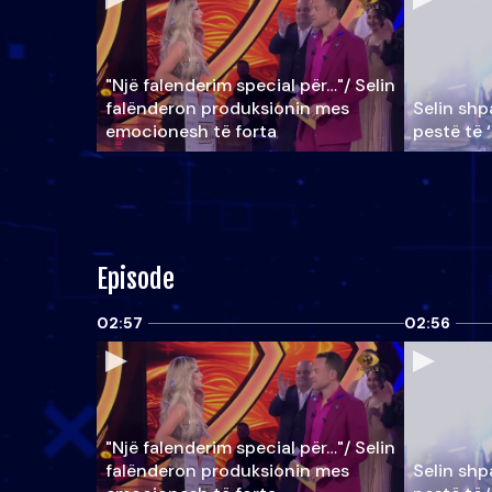
"Një falenderim special për…"/ Selin
falënderon produksionin mes
Selin shpa
emocionesh të forta
pestë të 
Episode
02:57
02:56
"Një falenderim special për…"/ Selin
falënderon produksionin mes
Selin shpa