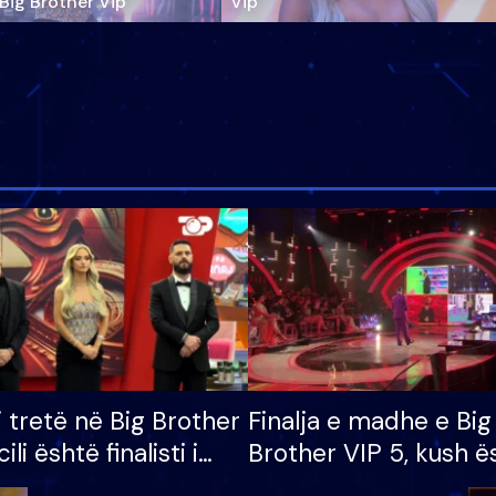
‘Big Brother Vip’
Vip"
i tretë në Big Brother
Finalja e madhe e Big
cili është finalisti i
Brother VIP 5, kush ë
 që lë shtëpinë
banori i parë që lë sh