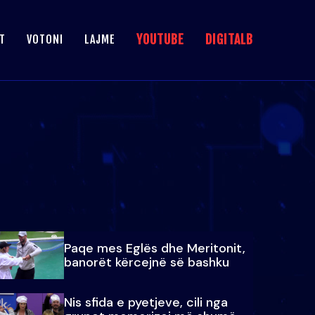
YOUTUBE
DIGITALB
T
VOTONI
LAJME
Paqe mes Eglës dhe Meritonit,
banorët kërcejnë së bashku
Nis sfida e pyetjeve, cili nga