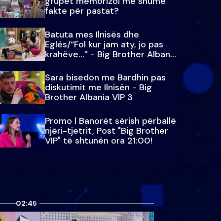
grupet memorizoi më shumë
fakte për pastat?
Batuta mes Ilnisës dhe
Eglës/“Fol kur jam aty, jo pas
krahëve…” - Big Brother Albania
VIP 3
Sara bisedon me Bardhin pas
diskutimit me Ilnisën - Big
Brother Albania VIP 3
Promo l Banorët sërish përballë
njëri-tjetrit, Post "Big Brother
VIP" të shtunën ora 21:00!
02:45