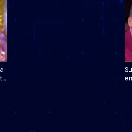
dhe humb mundësinë
të fituar çmimin e m
ha
Su
të
em
më
në
nu