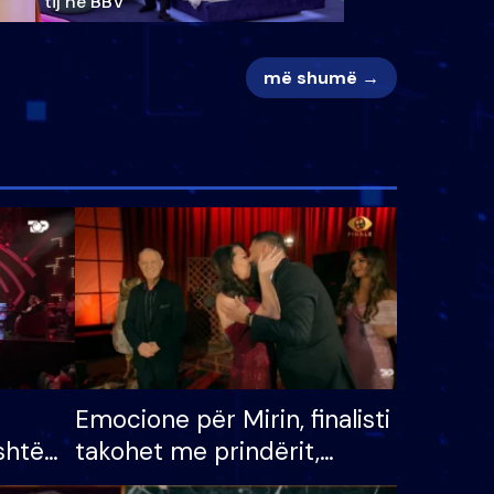
tij në BBV
më shumë →
Emocione për Mirin, finalisti
shtë
takohet me prindërit,
tëpinë
vajzën dhe bashkëshorten: