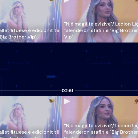
"Një magji televizive"/ Ledion Li
llet fituese e edicionit të
falenderon stafin e "Big Brother
‘Big Brother Vip’
Vip"
02:51
"Një magji televizive"/ Ledion Li
llet fituese e edicionit të
falenderon stafin e "Big Brother