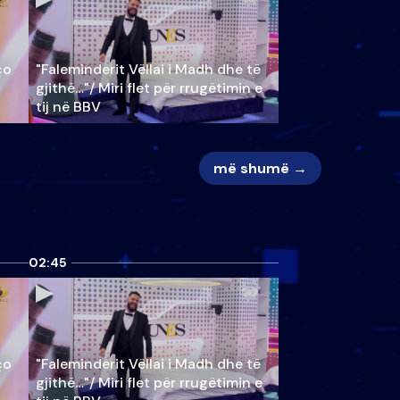
ço
"Faleminderit Vëllai i Madh dhe të
gjithë…"/ Miri flet për rrugëtimin e
tij në BBV
më shumë →
02:45
ço
"Faleminderit Vëllai i Madh dhe të
gjithë…"/ Miri flet për rrugëtimin e