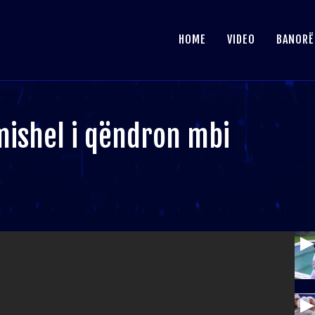
HOME
VIDEO
BANORË
mishel i qëndron mbi