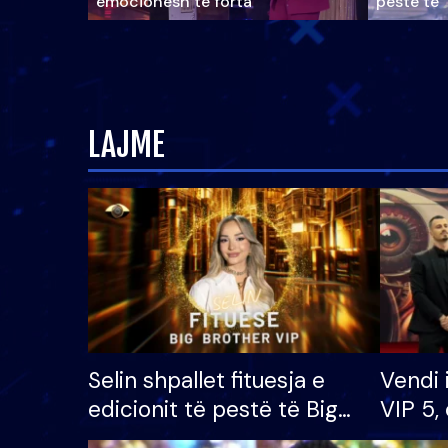
emocionesh të forta
pestë të 
LAJME
Selin shpallet fituesja e
Vendi 
edicionit të pestë të Big
VIP 5, 
Brother VIP, rrëmben
radhës