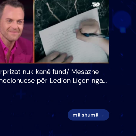
 për
S’kemi ndonjë letër divorci
adh
apo jo?
rprizat nuk kanë fund/ Mesazhe
ocionuese për Ledion Liçon nga
na dhe fëmijët e tij, moderatori
k i mban dot lotët: Nuk meritoj…
më shumë →