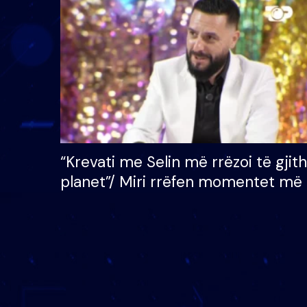
çmimin e madh prej 100
mijë eurosh
“Krevati me Selin më rrëzoi të gjit
planet”/ Miri rrëfen momentet më 
bukura në shtëpinë e BB VIP: Do 
mungojë zilja e mëngjesit kur…