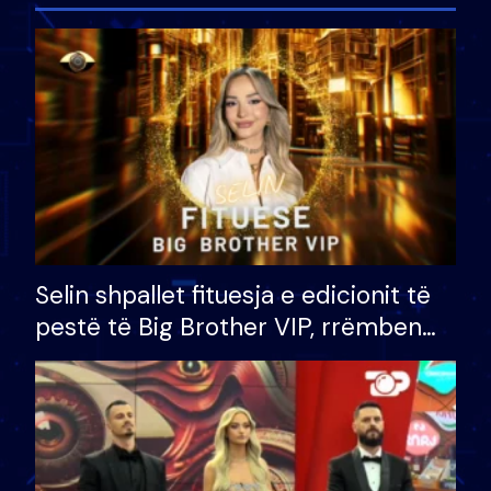
Selin shpallet fituesja e edicionit të
pestë të Big Brother VIP, rrëmben
çmimin e madh prej 100 mijë eurosh