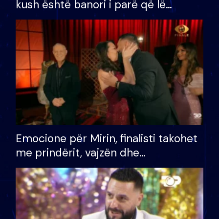
kush është banori i parë që lë
shtëpinë dhe humb mundësinë për
të fituar çmimin e madh
Emocione për Mirin, finalisti takohet
me prindërit, vajzën dhe
bashkëshorten: S’kemi ndonjë letër
divorci apo jo?