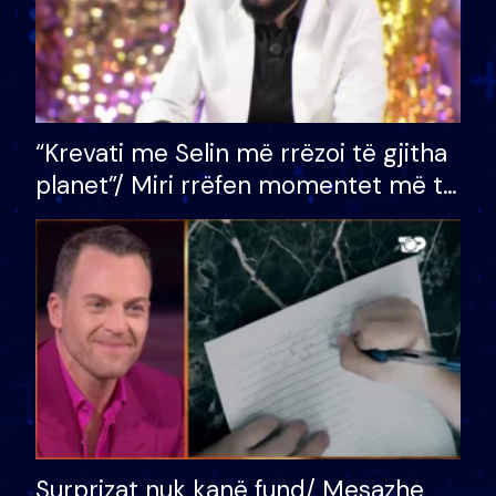
“Krevati me Selin më rrëzoi të gjitha
planet”/ Miri rrëfen momentet më të
bukura në shtëpinë e BB VIP: Do më
mungojë zilja e mëngjesit kur…
Surprizat nuk kanë fund/ Mesazhe