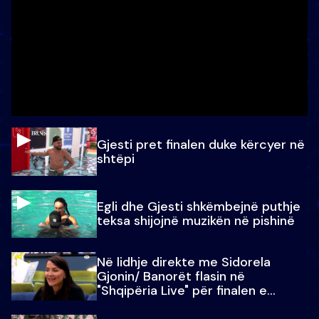
Gjesti pret finalen duke kërcyer në
shtëpi
Egli dhe Gjesti shkëmbejnë puthje
teksa shijojnë muzikën në pishinë
Në lidhje direkte me Sidorela
Gjonin/ Banorët flasin në
"Shqipëria Live" për finalen e
madhe