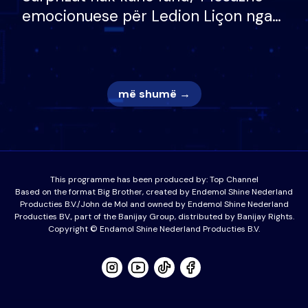
emocionuese për Ledion Liçon nga
nëna dhe fëmijët e tij, moderatori
nuk i mban dot lotët: Nuk meritoj…
më shumë →
This programme has been produced by:
Top Channel
Based on the format Big Brother, created by Endemol Shine Nederland
Producties B.V./John de Mol and owned by Endemol Shine Nederland
Producties BV., part of the Banijay Group, distributed by Banijay Rights.
Copyright © Endamol Shine Nederland Producties B.V.