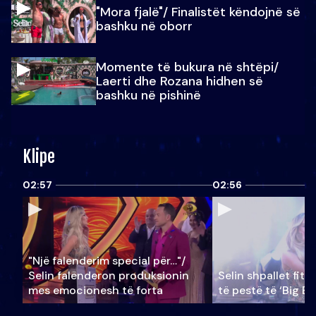
"Mora fjalë"/ Finalistët këndojnë së
bashku në oborr
Momente të bukura në shtëpi/
Laerti dhe Rozana hidhen së
bashku në pishinë
Klipe
02:57
02:56
"Një falenderim special për…"/
Selin falënderon produksionin
Selin shpallet fitu
mes emocionesh të forta
të pestë të ‘Big Br