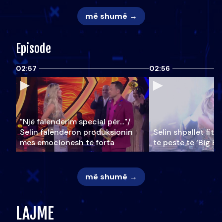
më shumë →
Episode
02:57
02:56
"Një falenderim special për…"/
Selin falënderon produksionin
Selin shpallet fitu
mes emocionesh të forta
të pestë të ‘Big Br
më shumë →
LAJME