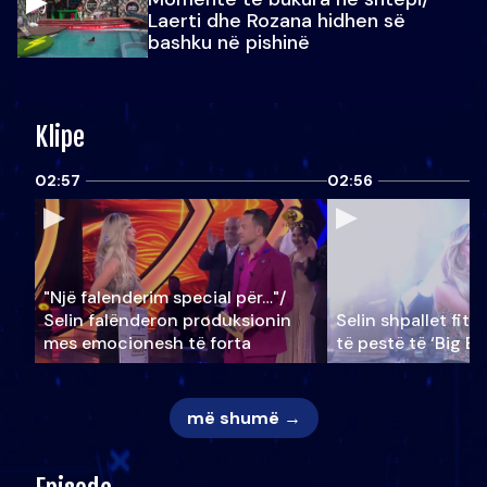
Laerti dhe Rozana hidhen së
bashku në pishinë
Klipe
02:57
02:56
"Një falenderim special për…"/
Selin falënderon produksionin
Selin shpallet fitu
mes emocionesh të forta
të pestë të ‘Big Br
më shumë →