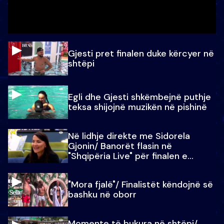
Gjesti pret finalen duke kërcyer në
shtëpi
Egli dhe Gjesti shkëmbejnë puthje
teksa shijojnë muzikën në pishinë
Në lidhje direkte me Sidorela
Gjonin/ Banorët flasin në
"Shqipëria Live" për finalen e
madhe
"Mora fjalë"/ Finalistët këndojnë së
bashku në oborr
Momente të bukura në shtëpi/