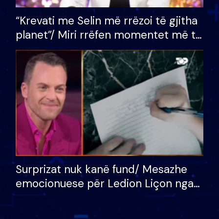
“Krevati me Selin më rrëzoi të gjitha
planet”/ Miri rrëfen momentet më të
bukura në shtëpinë e BB VIP: Do më
mungojë zilja e mëngjesit kur…
Surprizat nuk kanë fund/ Mesazhe
emocionuese për Ledion Liçon nga
nëna dhe fëmijët e tij, moderatori
nuk i mban dot lotët: Nuk meritoj…