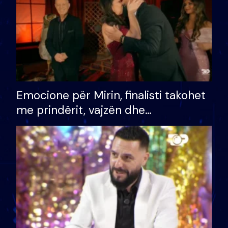
Emocione për Mirin, finalisti takohet
me prindërit, vajzën dhe
bashkëshorten: S’kemi ndonjë letër
divorci apo jo?