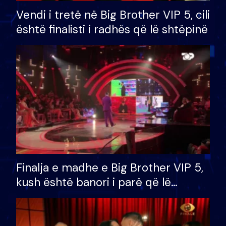
Vendi i tretë në Big Brother VIP 5, cili
është finalisti i radhës që lë shtëpinë
Finalja e madhe e Big Brother VIP 5,
kush është banori i parë që lë
shtëpinë dhe humb mundësinë për
të fituar çmimin e madh