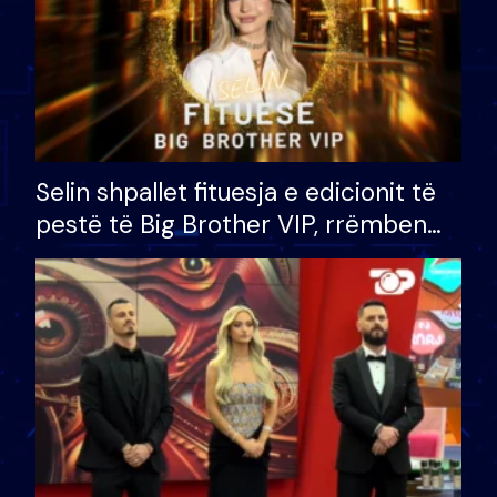
Selin shpallet fituesja e edicionit të
pestë të Big Brother VIP, rrëmben
çmimin e madh prej 100 mijë eurosh