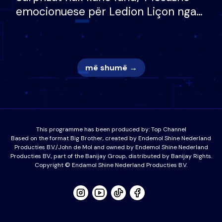
emocionuese për Ledion Liçon nga
nëna dhe fëmijët e tij, moderatori
nuk i mban dot lotët: Nuk meritoj…
më shumë →
This programme has been produced by:
Top Channel
Based on the format Big Brother, created by Endemol Shine Nederland
Producties B.V./John de Mol and owned by Endemol Shine Nederland
Producties BV., part of the Banijay Group, distributed by Banijay Rights.
Copyright © Endamol Shine Nederland Producties B.V.