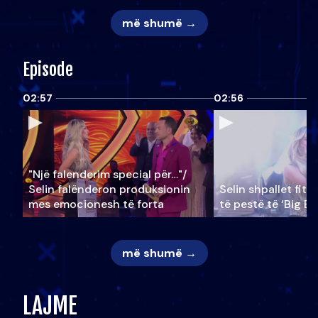
më shumë →
Episode
02:57
02:56
"Një falenderim special për…"/
Selin falënderon produksionin
Selin shpallet fitu
mes emocionesh të forta
të pestë të ‘Big Br
më shumë →
LAJME