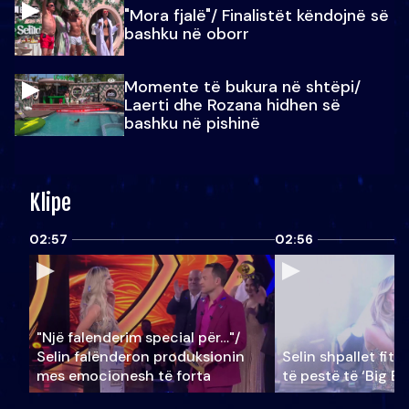
"Mora fjalë"/ Finalistët këndojnë së
bashku në oborr
Momente të bukura në shtëpi/
Laerti dhe Rozana hidhen së
bashku në pishinë
Klipe
02:57
02:56
"Një falenderim special për…"/
Selin falënderon produksionin
Selin shpallet fitu
mes emocionesh të forta
të pestë të ‘Big Br