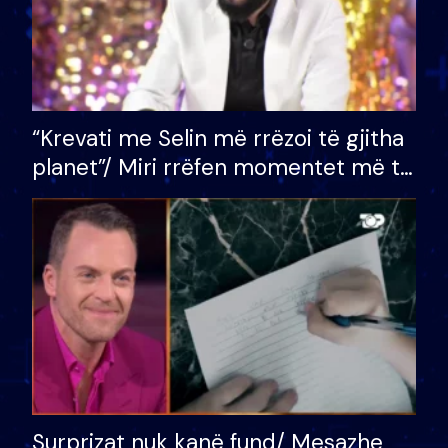
“Krevati me Selin më rrëzoi të gjitha
planet”/ Miri rrëfen momentet më të
bukura në shtëpinë e BB VIP: Do më
mungojë zilja e mëngjesit kur…
Surprizat nuk kanë fund/ Mesazhe