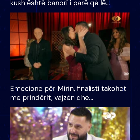
kush është banori i parë që lë
shtëpinë dhe humb mundësinë për
të fituar çmimin e madh
Emocione për Mirin, finalisti takohet
me prindërit, vajzën dhe
bashkëshorten: S’kemi ndonjë letër
divorci apo jo?