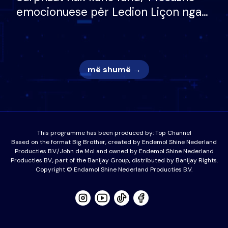
emocionuese për Ledion Liçon nga
nëna dhe fëmijët e tij, moderatori
nuk i mban dot lotët: Nuk meritoj…
më shumë →
This programme has been produced by:
Top Channel
Based on the format Big Brother, created by Endemol Shine Nederland
Producties B.V./John de Mol and owned by Endemol Shine Nederland
Producties BV., part of the Banijay Group, distributed by Banijay Rights.
Copyright © Endamol Shine Nederland Producties B.V.