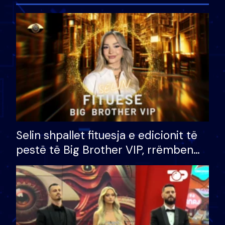
Selin shpallet fituesja e edicionit të
pestë të Big Brother VIP, rrëmben
çmimin e madh prej 100 mijë eurosh