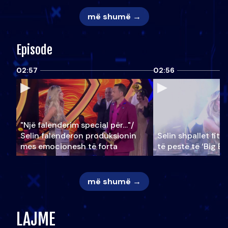
më shumë →
Episode
02:57
02:56
"Një falenderim special për…"/
Selin falënderon produksionin
Selin shpallet fitu
mes emocionesh të forta
të pestë të ‘Big Br
më shumë →
LAJME