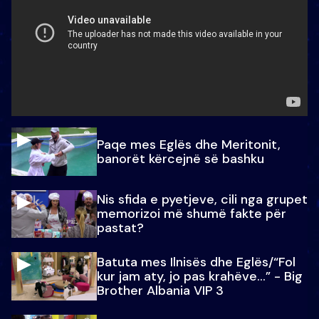
Paqe mes Eglës dhe Meritonit,
banorët kërcejnë së bashku
Nis sfida e pyetjeve, cili nga grupet
memorizoi më shumë fakte për
pastat?
Batuta mes Ilnisës dhe Eglës/“Fol
kur jam aty, jo pas krahëve…” - Big
Brother Albania VIP 3