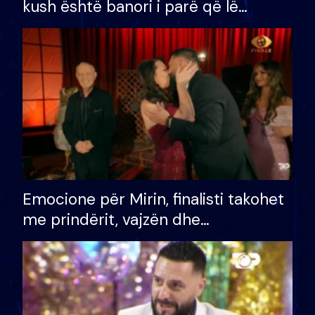
kush është banori i parë që lë
shtëpinë dhe humb mundësinë për
të fituar çmimin e madh
Emocione për Mirin, finalisti takohet
me prindërit, vajzën dhe
bashkëshorten: S’kemi ndonjë letër
divorci apo jo?