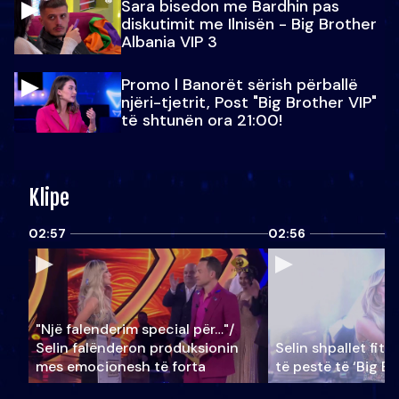
Sara bisedon me Bardhin pas
diskutimit me Ilnisën - Big Brother
Albania VIP 3
Promo l Banorët sërish përballë
njëri-tjetrit, Post "Big Brother VIP"
të shtunën ora 21:00!
Klipe
02:57
02:56
"Një falenderim special për…"/
Selin falënderon produksionin
Selin shpallet fitu
mes emocionesh të forta
të pestë të ‘Big Br