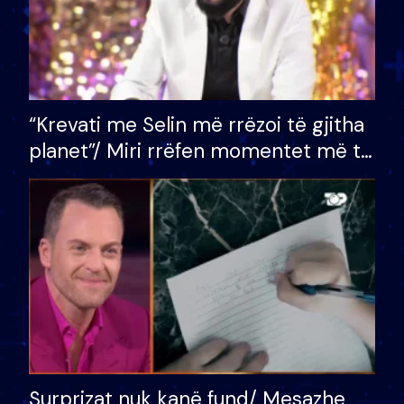
“Krevati me Selin më rrëzoi të gjitha
planet”/ Miri rrëfen momentet më të
bukura në shtëpinë e BB VIP: Do më
mungojë zilja e mëngjesit kur…
Surprizat nuk kanë fund/ Mesazhe