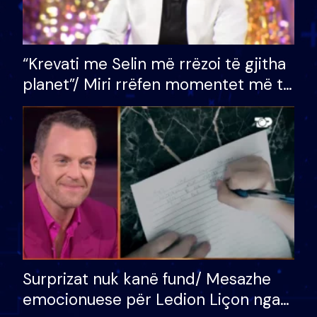
“Krevati me Selin më rrëzoi të gjitha
planet”/ Miri rrëfen momentet më të
bukura në shtëpinë e BB VIP: Do më
mungojë zilja e mëngjesit kur…
Surprizat nuk kanë fund/ Mesazhe
emocionuese për Ledion Liçon nga