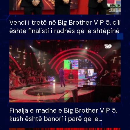
Vendi i tretë në Big Brother VIP 5, cili
është finalisti i radhës që lë shtëpinë
Finalja e madhe e Big Brother VIP 5,
kush është banori i parë që lë
shtëpinë dhe humb mundësinë për