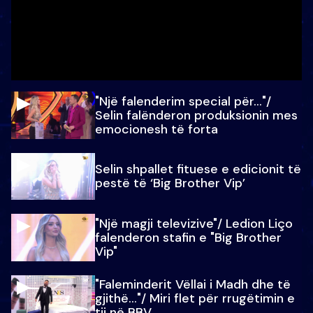
"Një falenderim special për…"/
Selin falënderon produksionin mes
emocionesh të forta
Selin shpallet fituese e edicionit të
pestë të ‘Big Brother Vip’
"Një magji televizive"/ Ledion Liço
falenderon stafin e "Big Brother
Vip"
"Faleminderit Vëllai i Madh dhe të
gjithë…"/ Miri flet për rrugëtimin e
tij në BBV