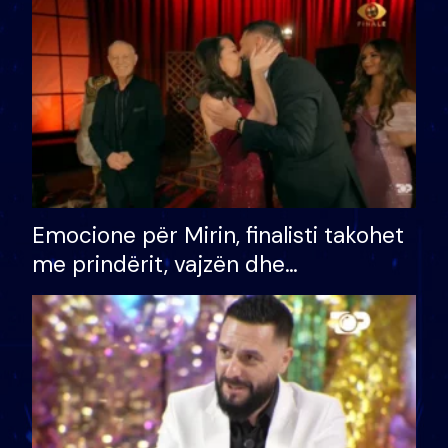
të fituar çmimin e madh
Emocione për Mirin, finalisti takohet
me prindërit, vajzën dhe
bashkëshorten: S’kemi ndonjë letër
divorci apo jo?