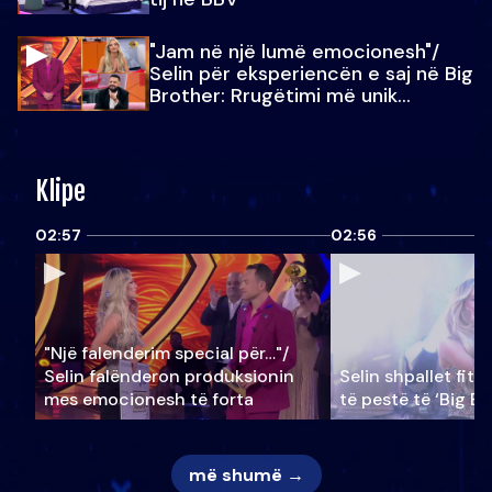
"Jam në një lumë emocionesh"/
Selin për eksperiencën e saj në Big
Brother: Rrugëtimi më unik…
Klipe
02:57
02:56
"Një falenderim special për…"/
Selin falënderon produksionin
Selin shpallet fitu
mes emocionesh të forta
të pestë të ‘Big Br
më shumë →