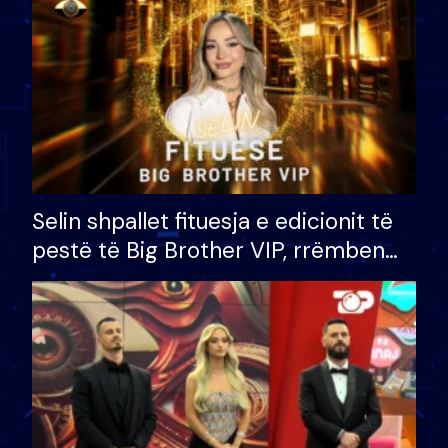
Selin shpallet fituesja e edicionit të
pestë të Big Brother VIP, rrëmben
çmimin e madh prej 100 mijë eurosh