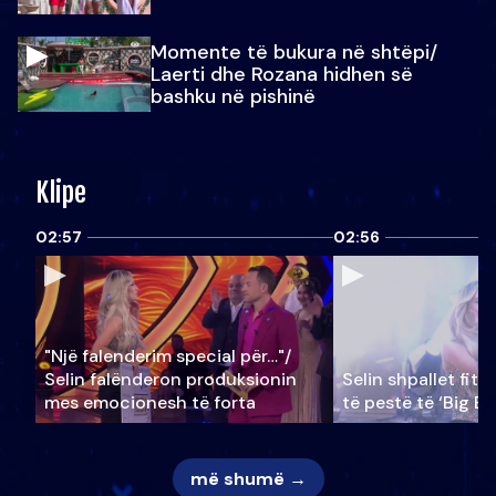
Momente të bukura në shtëpi/
Laerti dhe Rozana hidhen së
bashku në pishinë
Klipe
02:57
02:56
"Një falenderim special për…"/
Selin falënderon produksionin
Selin shpallet fitu
mes emocionesh të forta
të pestë të ‘Big Br
më shumë →