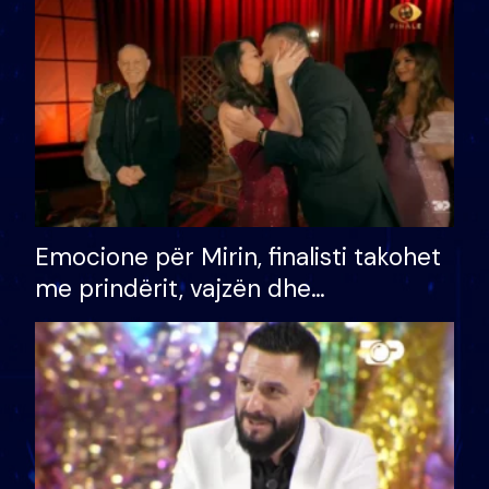
të fituar çmimin e madh
Emocione për Mirin, finalisti takohet
me prindërit, vajzën dhe
bashkëshorten: S’kemi ndonjë letër
divorci apo jo?