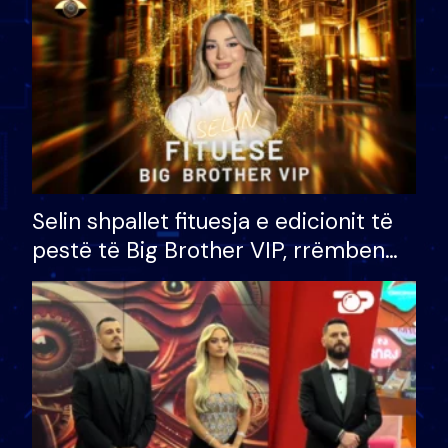
Selin shpallet fituesja e edicionit të
pestë të Big Brother VIP, rrëmben
çmimin e madh prej 100 mijë eurosh