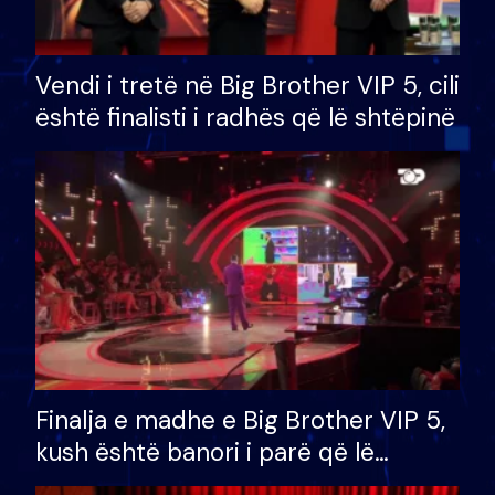
Vendi i tretë në Big Brother VIP 5, cili
është finalisti i radhës që lë shtëpinë
Finalja e madhe e Big Brother VIP 5,
kush është banori i parë që lë
shtëpinë dhe humb mundësinë për