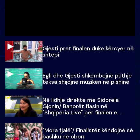
Gjesti pret finalen duke kërcyer në
shtëpi
Egli dhe Gjesti shkëmbejnë puthje
teksa shijojnë muzikën në pishinë
Në lidhje direkte me Sidorela
Gjonin/ Banorët flasin në
"Shqipëria Live" për finalen e
madhe
"Mora fjalë"/ Finalistët këndojnë së
bashku në oborr