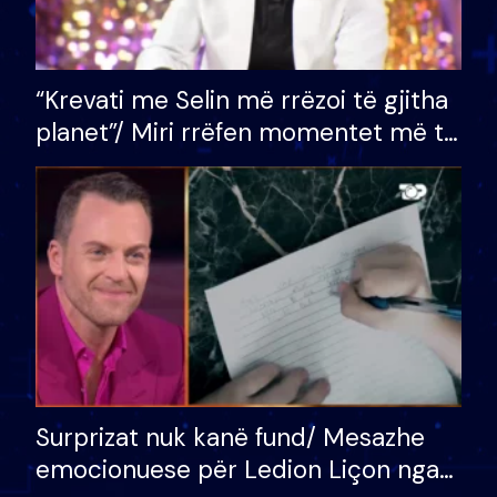
“Krevati me Selin më rrëzoi të gjitha
planet”/ Miri rrëfen momentet më të
bukura në shtëpinë e BB VIP: Do më
mungojë zilja e mëngjesit kur…
Surprizat nuk kanë fund/ Mesazhe
emocionuese për Ledion Liçon nga