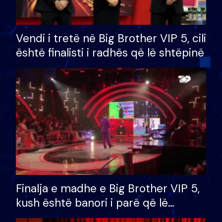
Vendi i tretë në Big Brother VIP 5, cili
është finalisti i radhës që lë shtëpinë
Finalja e madhe e Big Brother VIP 5,
kush është banori i parë që lë
shtëpinë dhe humb mundësinë për