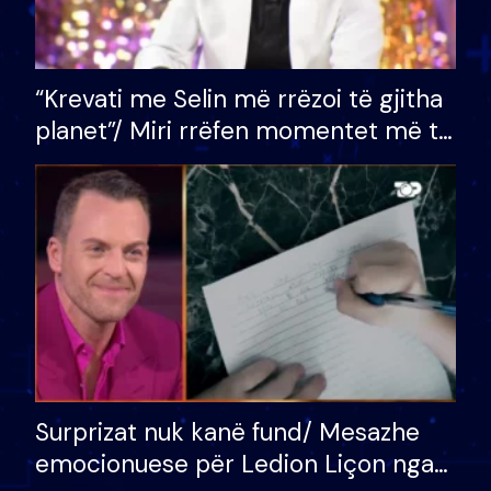
“Krevati me Selin më rrëzoi të gjitha
planet”/ Miri rrëfen momentet më të
bukura në shtëpinë e BB VIP: Do më
mungojë zilja e mëngjesit kur…
Surprizat nuk kanë fund/ Mesazhe
emocionuese për Ledion Liçon nga