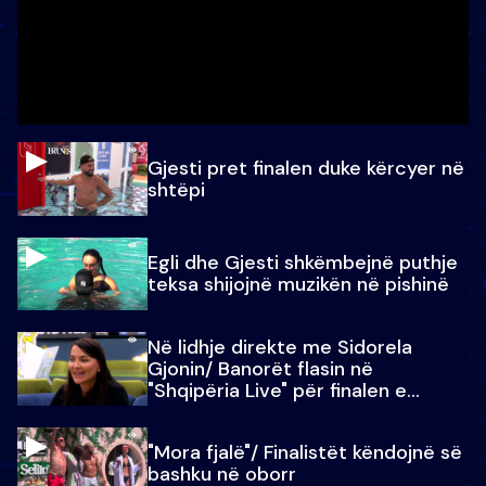
Gjesti pret finalen duke kërcyer në
shtëpi
Egli dhe Gjesti shkëmbejnë puthje
teksa shijojnë muzikën në pishinë
Në lidhje direkte me Sidorela
Gjonin/ Banorët flasin në
"Shqipëria Live" për finalen e
madhe
"Mora fjalë"/ Finalistët këndojnë së
bashku në oborr