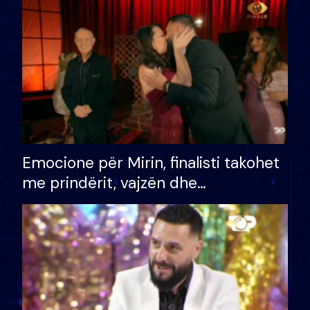
të fituar çmimin e madh
Emocione për Mirin, finalisti takohet
me prindërit, vajzën dhe
bashkëshorten: S’kemi ndonjë letër
divorci apo jo?