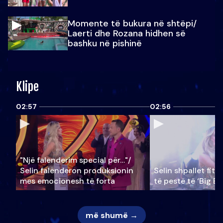
Momente të bukura në shtëpi/
Laerti dhe Rozana hidhen së
bashku në pishinë
Klipe
02:57
02:56
"Një falenderim special për…"/
Selin falënderon produksionin
Selin shpallet fitu
mes emocionesh të forta
të pestë të ‘Big Br
më shumë →