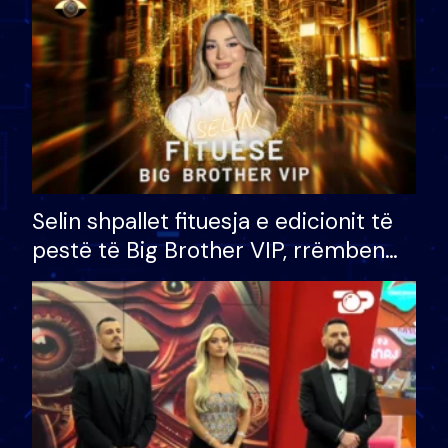
Selin shpallet fituesja e edicionit të
pestë të Big Brother VIP, rrëmben
çmimin e madh prej 100 mijë eurosh