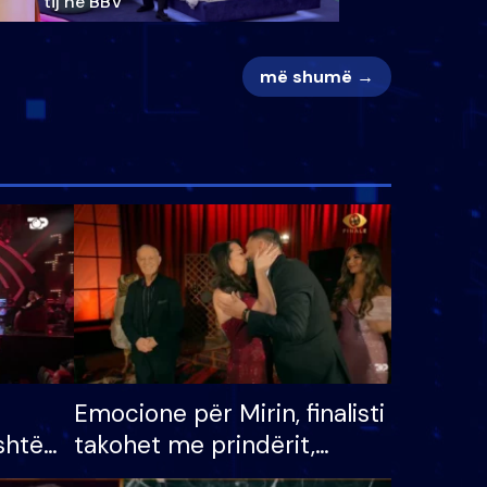
tij në BBV
më shumë →
Emocione për Mirin, finalisti
shtë
takohet me prindërit,
tëpinë
vajzën dhe bashkëshorten: