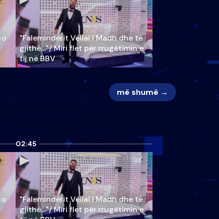
ço
"Faleminderit Vëllai i Madh dhe të
gjithë…"/ Miri flet për rrugëtimin e
tij në BBV
më shumë →
02:45
ço
"Faleminderit Vëllai i Madh dhe të
gjithë…"/ Miri flet për rrugëtimin e