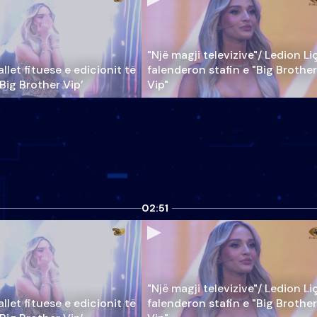
"Një magji televizive"/ Ledion Li
llet fituese e edicionit të
falenderon stafin e "Big Brother
‘Big Brother Vip’
Vip"
02:51
"Një magji televizive"/ Ledion Li
llet fituese e edicionit të
falenderon stafin e "Big Brother