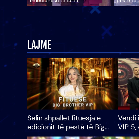
emocionesh të forta
pestë të 
LAJME
Selin shpallet fituesja e
Vendi 
edicionit të pestë të Big
VIP 5, 
Brother VIP, rrëmben
radhës