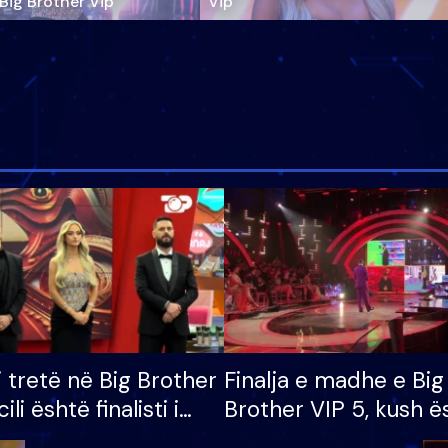
‘Big Brother Vip’
Vip"
i tretë në Big Brother
Finalja e madhe e Big
cili është finalisti i
Brother VIP 5, kush ë
 që lë shtëpinë
banori i parë që lë sh