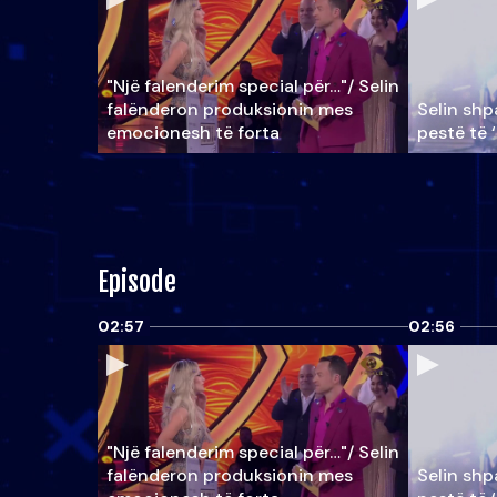
"Një falenderim special për…"/ Selin
falënderon produksionin mes
Selin shpa
emocionesh të forta
pestë të 
Episode
02:57
02:56
"Një falenderim special për…"/ Selin
falënderon produksionin mes
Selin shpa