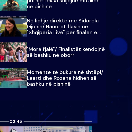
puthje teksa shijojnë muzikën
në pishinë
Në lidhje direkte me Sidorela
Gjonin/ Banorët flasin në
"Shqipëria Live" për finalen e
madhe
"Mora fjalë"/ Finalistët këndojnë
së bashku në oborr
Momente të bukura në shtëpi/
Laerti dhe Rozana hidhen së
bashku në pishinë
02:45