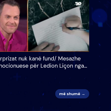
 për
S’kemi ndonjë letër divorci
adh
apo jo?
rprizat nuk kanë fund/ Mesazhe
ocionuese për Ledion Liçon nga
na dhe fëmijët e tij, moderatori
k i mban dot lotët: Nuk meritoj…
më shumë →