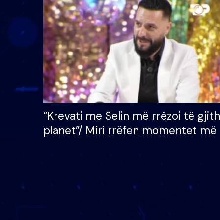
çmimin e madh prej 100
mijë eurosh
“Krevati me Selin më rrëzoi të gjit
planet”/ Miri rrëfen momentet më 
bukura në shtëpinë e BB VIP: Do 
mungojë zilja e mëngjesit kur…