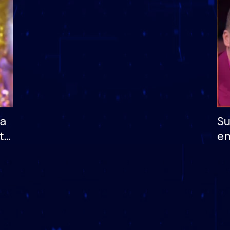
dhe humb mundësinë
të fituar çmimin e m
ha
Su
të
em
më
në
nu