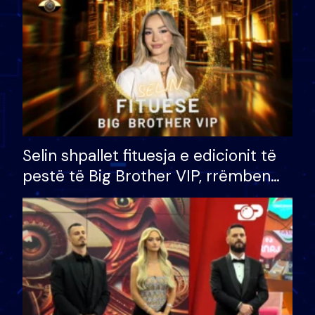
Selin shpallet fituesja e edicionit të
pestë të Big Brother VIP, rrëmben
çmimin e madh prej 100 mijë eurosh