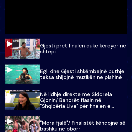
Gjesti pret finalen duke kërcyer në
shtëpi
Egli dhe Gjesti shkëmbejnë puthje
teksa shijojnë muzikën në pishinë
Në lidhje direkte me Sidorela
Gjonin/ Banorët flasin në
"Shqipëria Live" për finalen e
madhe
"Mora fjalë"/ Finalistët këndojnë së
bashku në oborr