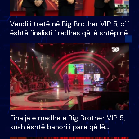
Vendi i tretë në Big Brother VIP 5, cili
është finalisti i radhës që lë shtëpinë
Finalja e madhe e Big Brother VIP 5,
kush është banori i parë që lë
shtëpinë dhe humb mundësinë për