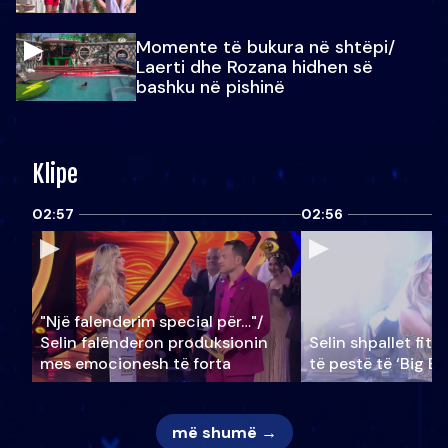
Momente të bukura në shtëpi/
Laerti dhe Rozana hidhen së
bashku në pishinë
Klipe
02:57
02:56
"Një falenderim special për…"/
Selin falënderon produksionin
Selin shpallet fitu
mes emocionesh të forta
të pestë të ‘Big Br
më shumë →