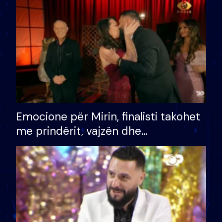
të fituar çmimin e madh
Emocione për Mirin, finalisti takohet
me prindërit, vajzën dhe
bashkëshorten: S’kemi ndonjë letër
divorci apo jo?