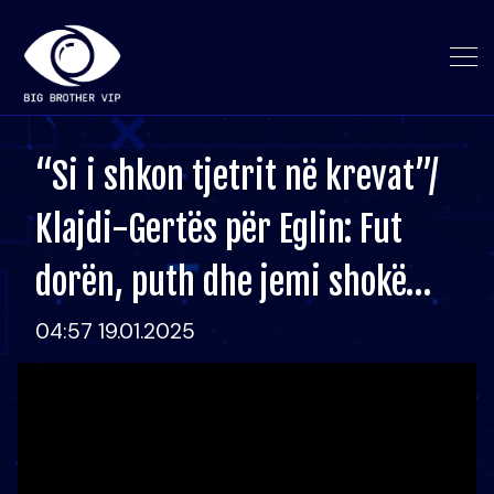
“Si i shkon tjetrit në krevat”/
Klajdi-Gertës për Eglin: Fut
dorën, puth dhe jemi shokë…
04:57 19.01.2025