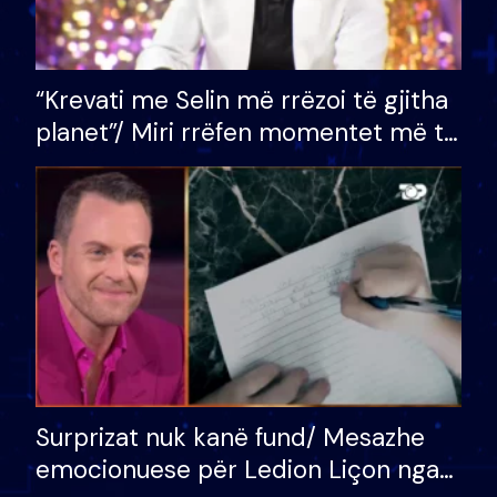
“Krevati me Selin më rrëzoi të gjitha
planet”/ Miri rrëfen momentet më të
bukura në shtëpinë e BB VIP: Do më
mungojë zilja e mëngjesit kur…
Surprizat nuk kanë fund/ Mesazhe
emocionuese për Ledion Liçon nga