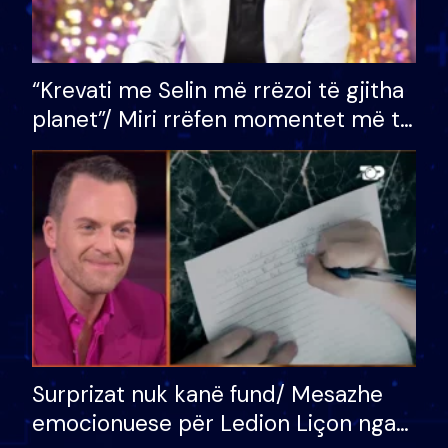
“Krevati me Selin më rrëzoi të gjitha
planet”/ Miri rrëfen momentet më të
bukura në shtëpinë e BB VIP: Do më
mungojë zilja e mëngjesit kur…
Surprizat nuk kanë fund/ Mesazhe
emocionuese për Ledion Liçon nga