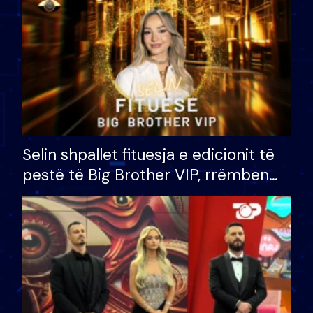
Selin shpallet fituesja e edicionit të
pestë të Big Brother VIP, rrëmben
çmimin e madh prej 100 mijë eurosh