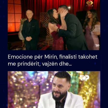
të fituar çmimin e madh
Emocione për Mirin, finalisti takohet
me prindërit, vajzën dhe
bashkëshorten: S’kemi ndonjë letër
divorci apo jo?