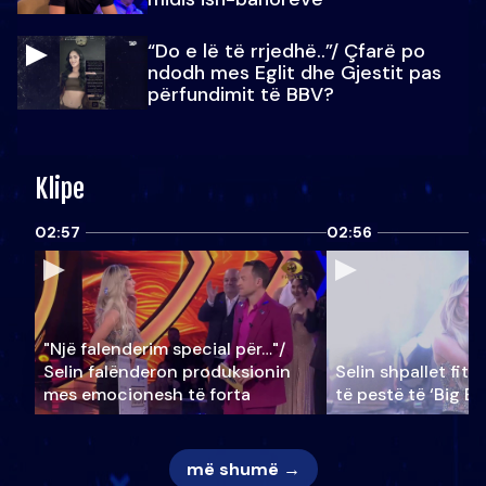
“Do e lë të rrjedhë..”/ Çfarë po
ndodh mes Eglit dhe Gjestit pas
përfundimit të BBV?
Klipe
02:57
02:56
"Një falenderim special për…"/
Selin falënderon produksionin
Selin shpallet fitu
mes emocionesh të forta
të pestë të ‘Big Br
më shumë →