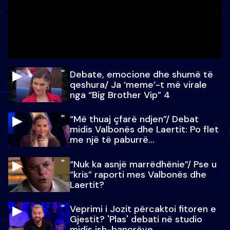
Debate, emocione dhe shumë të
qeshura/ Ja ‘meme’-t më virale
nga “Big Brother Vip” 4
“Më thuaj çfarë ndjen”/ Debat
midis Valbonës dhe Laertit: Po flet
me një të paburrë...
“Nuk ka asnjë marrëdhënie”/ Pse u
“kris” raporti mes Valbonës dhe
Laertit?
Veprimi i Jozit përcaktoi fitoren e
Gjestit? 'Plas' debati në studio
midis ish-banorëve