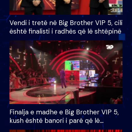
Vendi i tretë në Big Brother VIP 5, cili
është finalisti i radhës që lë shtëpinë
Finalja e madhe e Big Brother VIP 5,
kush është banori i parë që lë
shtëpinë dhe humb mundësinë për