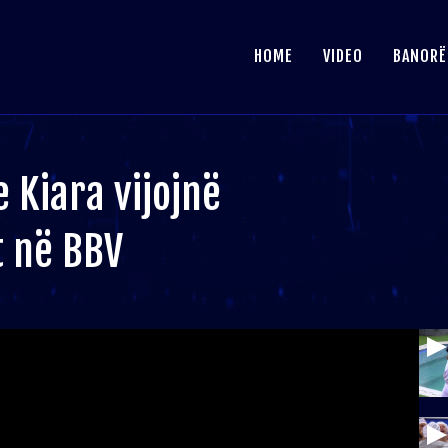
HOME
VIDEO
BANORË
e Kiara vijojnë
t në BBV