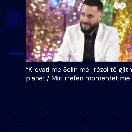
çmimin e madh prej 100
mijë eurosh
“Krevati me Selin më rrëzoi të gjit
planet”/ Miri rrëfen momentet më 
bukura në shtëpinë e BB VIP: Do 
mungojë zilja e mëngjesit kur…