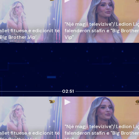
"Një magji televizive"/ Ledion Li
llet fituese e edicionit të
falenderon stafin e "Big Brother
‘Big Brother Vip’
Vip"
02:51
"Një magji televizive"/ Ledion Li
llet fituese e edicionit të
falenderon stafin e "Big Brother