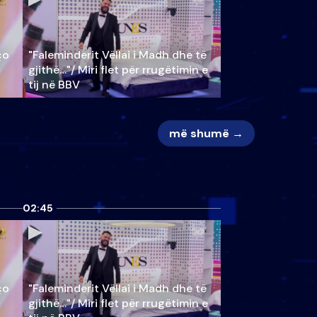
ço
"Faleminderit Vëllai i Madh dhe të
gjithë…"/ Miri flet për rrugëtimin e
tij në BBV
më shumë →
02:45
ço
"Faleminderit Vëllai i Madh dhe të
gjithë…"/ Miri flet për rrugëtimin e