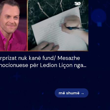
 për
S’kemi ndonjë letër divorci
adh
apo jo?
rprizat nuk kanë fund/ Mesazhe
ocionuese për Ledion Liçon nga
na dhe fëmijët e tij, moderatori
k i mban dot lotët: Nuk meritoj…
më shumë →