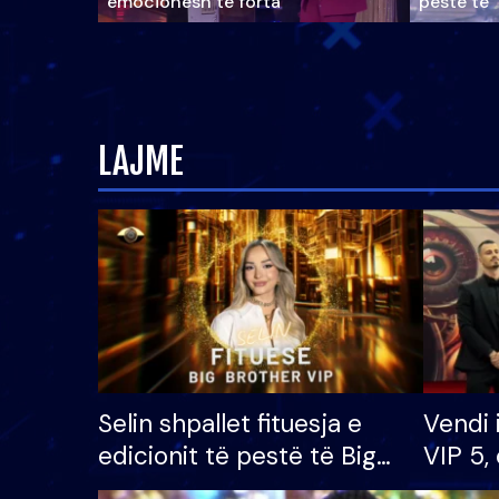
emocionesh të forta
pestë të 
LAJME
Selin shpallet fituesja e
Vendi 
edicionit të pestë të Big
VIP 5, 
Brother VIP, rrëmben
radhës