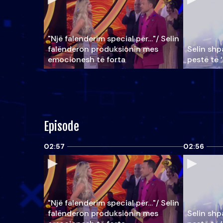
"Një falenderim special për…"/ Selin
falënderon produksionin mes
Selin shpa
emocionesh të forta
pestë të 
Episode
02:57
02:56
"Një falenderim special për…"/ Selin
falënderon produksionin mes
Selin shpa