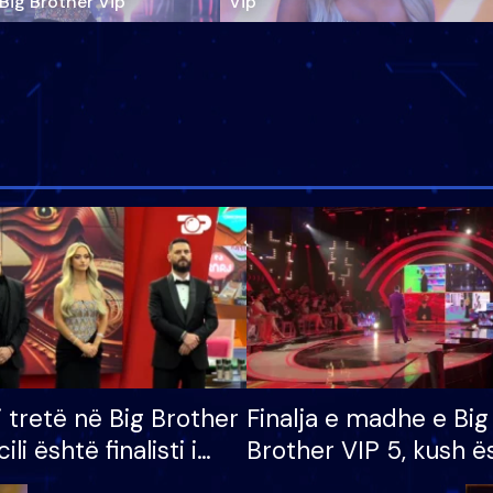
‘Big Brother Vip’
Vip"
i tretë në Big Brother
Finalja e madhe e Big
cili është finalisti i
Brother VIP 5, kush ë
 që lë shtëpinë
banori i parë që lë sh