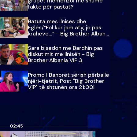
grupet memorizoi më shumë
fakte për pastat?
Batuta mes Ilnisës dhe
Eglës/“Fol kur jam aty, jo pas
krahëve…” - Big Brother Albania
VIP 3
Sara bisedon me Bardhin pas
diskutimit me Ilnisën - Big
Brother Albania VIP 3
Promo l Banorët sërish përballë
njëri-tjetrit, Post "Big Brother
VIP" të shtunën ora 21:00!
02:45