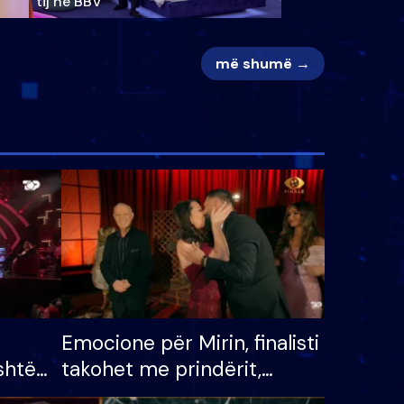
tij në BBV
më shumë →
Emocione për Mirin, finalisti
shtë
takohet me prindërit,
tëpinë
vajzën dhe bashkëshorten: