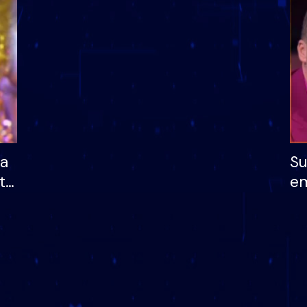
dhe humb mundësinë
të fituar çmimin e m
ha
Su
të
em
më
në
nu