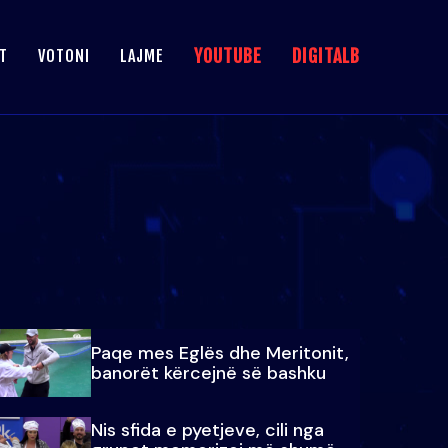
YOUTUBE
DIGITALB
T
VOTONI
LAJME
Paqe mes Eglës dhe Meritonit,
banorët kërcejnë së bashku
Nis sfida e pyetjeve, cili nga