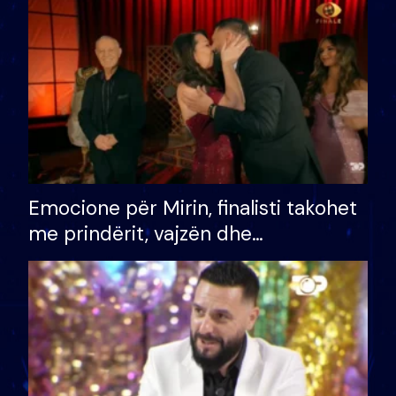
të fituar çmimin e madh
Emocione për Mirin, finalisti takohet
me prindërit, vajzën dhe
bashkëshorten: S’kemi ndonjë letër
divorci apo jo?