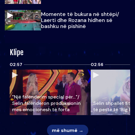
Momente të bukura në shtëpi/
Laerti dhe Rozana hidhen së
bashku në pishinë
Klipe
02:57
02:56
"Një falenderim special për…"/
Selin falënderon produksionin
Selin shpallet fitu
mes emocionesh të forta
të pestë të ‘Big Br
më shumë →