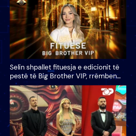
Selin shpallet fituesja e edicionit të
pestë të Big Brother VIP, rrëmben
çmimin e madh prej 100 mijë eurosh