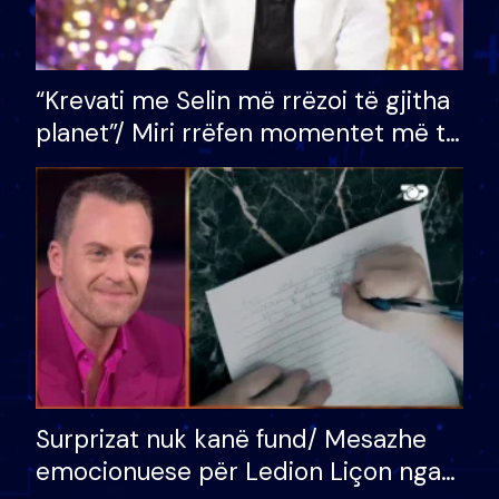
“Krevati me Selin më rrëzoi të gjitha
planet”/ Miri rrëfen momentet më të
bukura në shtëpinë e BB VIP: Do më
mungojë zilja e mëngjesit kur…
Surprizat nuk kanë fund/ Mesazhe
emocionuese për Ledion Liçon nga