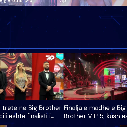
‘Big Brother Vip’
Vip"
i tretë në Big Brother
Finalja e madhe e Big
cili është finalisti i
Brother VIP 5, kush ë
 që lë shtëpinë
banori i parë që lë sh