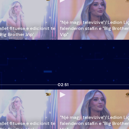
"Një magji televizive"/ Ledion Li
llet fituese e edicionit të
falenderon stafin e "Big Brother
‘Big Brother Vip’
Vip"
02:51
"Një magji televizive"/ Ledion Li
llet fituese e edicionit të
falenderon stafin e "Big Brother