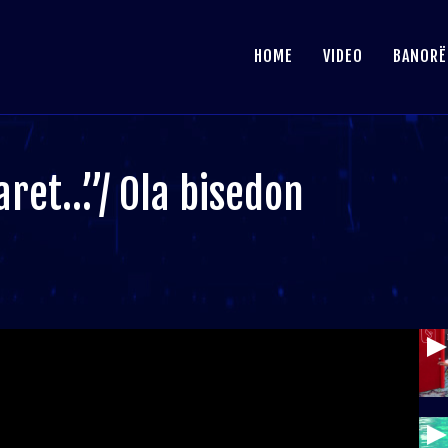
HOME
VIDEO
BANORË
aret…”/ Ola bisedon