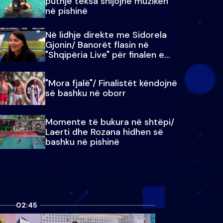
puthje teksa shijojnë muzikën
në pishinë
Në lidhje direkte me Sidorela
Gjonin/ Banorët flasin në
"Shqipëria Live" për finalen e
madhe
"Mora fjalë"/ Finalistët këndojnë
së bashku në oborr
Momente të bukura në shtëpi/
Laerti dhe Rozana hidhen së
bashku në pishinë
02:45