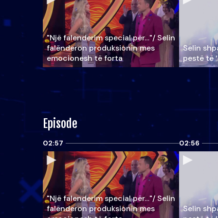
"Një falenderim special për…"/ Selin
falënderon produksionin mes
Selin shpa
emocionesh të forta
pestë të 
Episode
02:57
02:56
"Një falenderim special për…"/ Selin
falënderon produksionin mes
Selin shpa