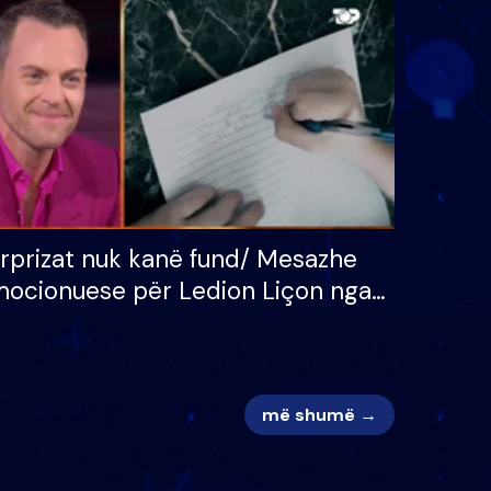
 për
S’kemi ndonjë letër divorci
adh
apo jo?
rprizat nuk kanë fund/ Mesazhe
ocionuese për Ledion Liçon nga
na dhe fëmijët e tij, moderatori
k i mban dot lotët: Nuk meritoj…
më shumë →