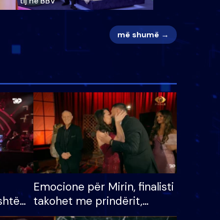
tij në BBV
më shumë →
Emocione për Mirin, finalisti
shtë
takohet me prindërit,
tëpinë
vajzën dhe bashkëshorten: