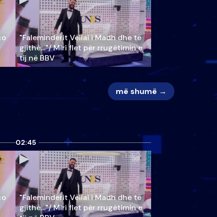
ço
"Faleminderit Vëllai i Madh dhe të
gjithë…"/ Miri flet për rrugëtimin e
tij në BBV
më shumë →
02:45
ço
"Faleminderit Vëllai i Madh dhe të
gjithë…"/ Miri flet për rrugëtimin e