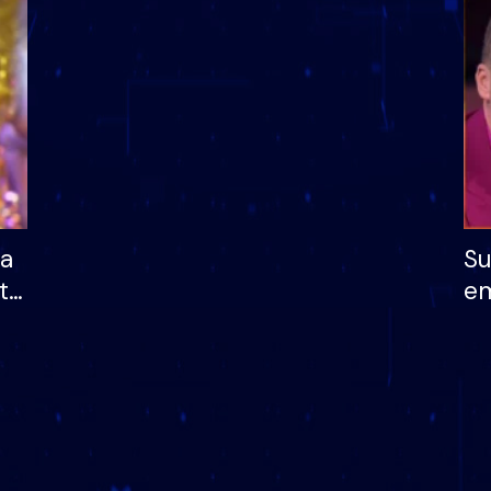
dhe humb mundësinë
të fituar çmimin e m
ha
Su
të
em
më
në
nu