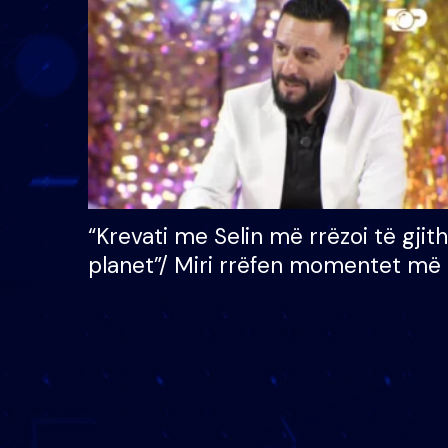
çmimin e madh prej 100
mijë eurosh
“Krevati me Selin më rrëzoi të gjit
planet”/ Miri rrëfen momentet më 
bukura në shtëpinë e BB VIP: Do 
mungojë zilja e mëngjesit kur…