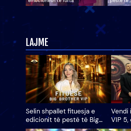
emocionesh të forta
pestë të 
LAJME
Selin shpallet fituesja e
Vendi 
edicionit të pestë të Big
VIP 5, 
Brother VIP, rrëmben
radhës