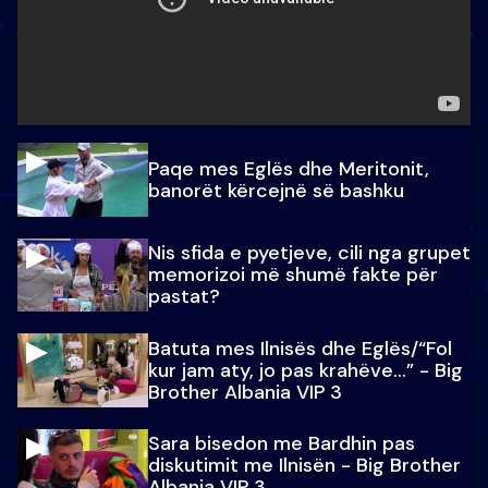
Paqe mes Eglës dhe Meritonit,
banorët kërcejnë së bashku
Nis sfida e pyetjeve, cili nga grupet
memorizoi më shumë fakte për
pastat?
Batuta mes Ilnisës dhe Eglës/“Fol
kur jam aty, jo pas krahëve…” - Big
Brother Albania VIP 3
Sara bisedon me Bardhin pas
diskutimit me Ilnisën - Big Brother
Albania VIP 3