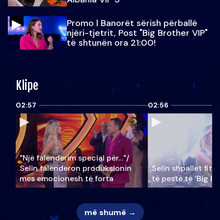
Promo l Banorët sërish përballë
njëri-tjetrit, Post "Big Brother VIP"
të shtunën ora 21:00!
Klipe
02:57
02:56
"Një falenderim special për…"/
Selin falënderon produksionin
Selin shpallet fitu
mes emocionesh të forta
të pestë të ‘Big Br
më shumë →