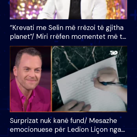
“Krevati me Selin më rrëzoi të gjitha
planet”/ Miri rrëfen momentet më të
bukura në shtëpinë e BB VIP: Do më
mungojë zilja e mëngjesit kur…
Surprizat nuk kanë fund/ Mesazhe
emocionuese për Ledion Liçon nga