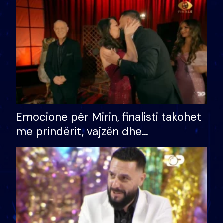
të fituar çmimin e madh
Emocione për Mirin, finalisti takohet
me prindërit, vajzën dhe
bashkëshorten: S’kemi ndonjë letër
divorci apo jo?