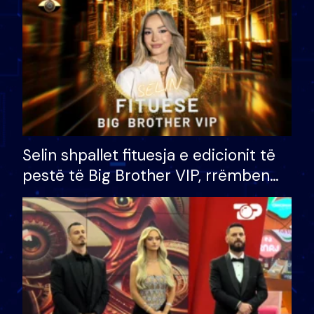
Selin shpallet fituesja e edicionit të
pestë të Big Brother VIP, rrëmben
çmimin e madh prej 100 mijë eurosh