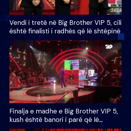
Vendi i tretë në Big Brother VIP 5, cili
është finalisti i radhës që lë shtëpinë
Finalja e madhe e Big Brother VIP 5,
kush është banori i parë që lë
shtëpinë dhe humb mundësinë për