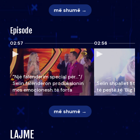
më shumë →
Episode
02:57
02:56
"Një falenderim special për…"/
Selin falënderon produksionin
Selin shpallet fitu
mes emocionesh të forta
të pestë të ‘Big Br
më shumë →
LAJME