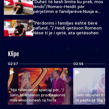
"Duhet të kesh limite ku prek, mos
lëndo"/Romeo-Heidit për
përjetimin e familjarëve:Nusja e
Julit…
"Përdorimi i familjes është bërë
pafund…"/ Heidi qetëson Romeon:
Nëse ti je i qetë, ata qetësohen
Klipe
02:57
02:56
"Një falenderim special për…"/
Selin falënderon produksionin
Selin shpallet fitu
mes emocionesh të forta
të pestë të ‘Big Br