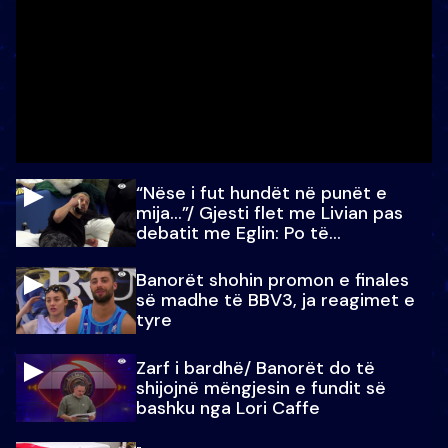
“Nëse i fut hundët në punët e
mija…”/ Gjesti flet me Livian pas
debatit me Eglin: Po të
paralajmëroj
Banorët shohin promon e finales
së madhe të BBV3, ja reagimet e
tyre
Zarf i bardhë/ Banorët do të
shijojnë mëngjesin e fundit së
bashku nga Lori Caffe