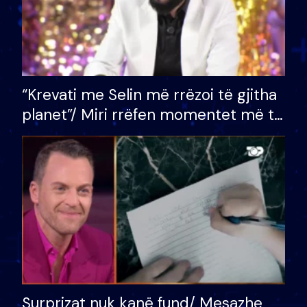
“Krevati me Selin më rrëzoi të gjitha
planet”/ Miri rrëfen momentet më të
bukura në shtëpinë e BB VIP: Do më
mungojë zilja e mëngjesit kur…
Surprizat nuk kanë fund/ Mesazhe