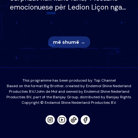
emocionuese për Ledion Liçon nga
nëna dhe fëmijët e tij, moderatori
nuk i mban dot lotët: Nuk meritoj…
më shumë →
This programme has been produced by:
Top Channel
Based on the format Big Brother, created by Endemol Shine Nederland
Producties B.V./John de Mol and owned by Endemol Shine Nederland
Producties BV., part of the Banijay Group, distributed by Banijay Rights.
Copyright © Endamol Shine Nederland Producties B.V.