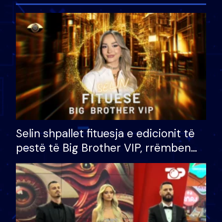
Selin shpallet fituesja e edicionit të
pestë të Big Brother VIP, rrëmben
çmimin e madh prej 100 mijë eurosh