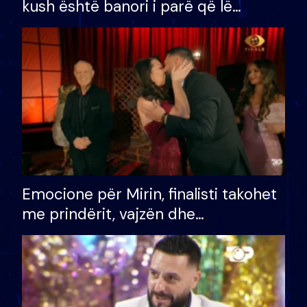
kush është banori i parë që lë
shtëpinë dhe humb mundësinë për
të fituar çmimin e madh
Emocione për Mirin, finalisti takohet
me prindërit, vajzën dhe
bashkëshorten: S’kemi ndonjë letër
divorci apo jo?