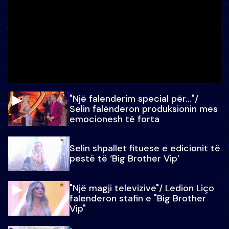
"Një falenderim special për…"/
Selin falënderon produksionin mes
emocionesh të forta
Selin shpallet fituese e edicionit të
pestë të ‘Big Brother Vip’
"Një magji televizive"/ Ledion Liço
falenderon stafin e "Big Brother
Vip"