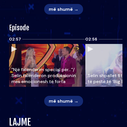
më shumë →
Episode
02:57
02:56
"Një falenderim special për…"/
Selin falënderon produksionin
Selin shpallet fitu
mes emocionesh të forta
të pestë të ‘Big Br
më shumë →
LAJME