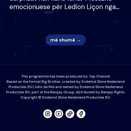
emocionuese për Ledion Liçon nga
nëna dhe fëmijët e tij, moderatori
nuk i mban dot lotët: Nuk meritoj…
më shumë →
This programme has been produced by:
Top Channel
Based on the format Big Brother, created by Endemol Shine Nederland
Producties B.V./John de Mol and owned by Endemol Shine Nederland
Producties BV., part of the Banijay Group, distributed by Banijay Rights.
Copyright © Endamol Shine Nederland Producties B.V.