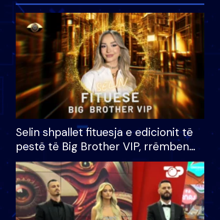
Selin shpallet fituesja e edicionit të
pestë të Big Brother VIP, rrëmben
çmimin e madh prej 100 mijë eurosh