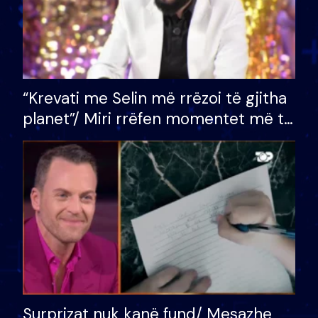
“Krevati me Selin më rrëzoi të gjitha
planet”/ Miri rrëfen momentet më të
bukura në shtëpinë e BB VIP: Do më
mungojë zilja e mëngjesit kur…
Surprizat nuk kanë fund/ Mesazhe