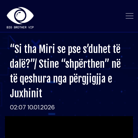
“Si tha Miri se pse s’duhet të
dalë?”/ Stine “shpërthen” në
të qeshura nga përgjigjja e
Juxhinit
02:07 10.01.2026