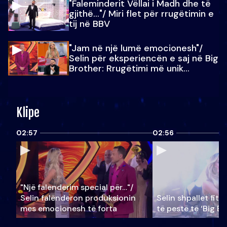
"Faleminderit Vëllai i Madh dhe të
gjithë…"/ Miri flet për rrugëtimin e
tij në BBV
"Jam në një lumë emocionesh"/
Selin për eksperiencën e saj në Big
Brother: Rrugëtimi më unik…
Klipe
02:57
02:56
"Një falenderim special për…"/
Selin falënderon produksionin
Selin shpallet fitu
mes emocionesh të forta
të pestë të ‘Big Br