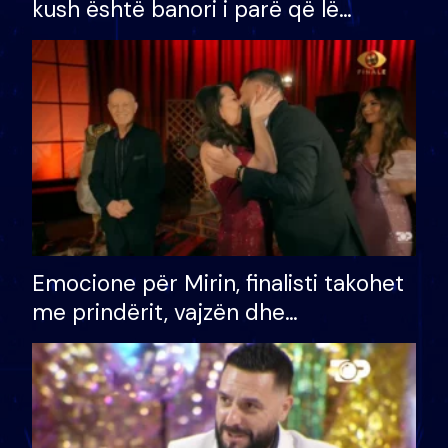
kush është banori i parë që lë
shtëpinë dhe humb mundësinë për
të fituar çmimin e madh
Emocione për Mirin, finalisti takohet
me prindërit, vajzën dhe
bashkëshorten: S’kemi ndonjë letër
divorci apo jo?