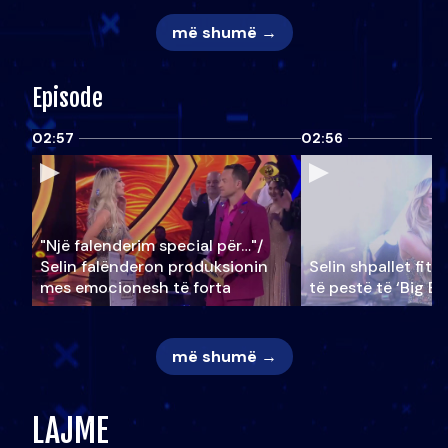
më shumë →
Episode
02:57
02:56
"Një falenderim special për…"/
Selin falënderon produksionin
Selin shpallet fitu
mes emocionesh të forta
të pestë të ‘Big Br
më shumë →
LAJME