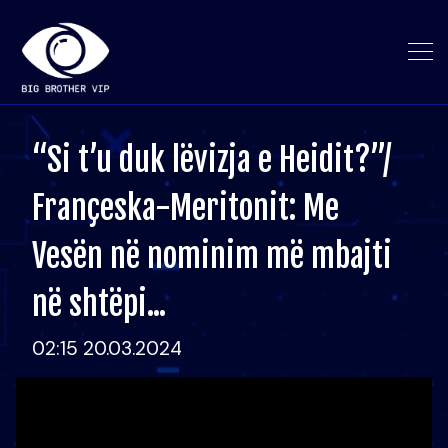
“Si t’u duk lëvizja e Heidit?”/
Françeska-Meritonit: Me
Vesën në nominim më mbajti
në shtëpi...
02:15 20.03.2024