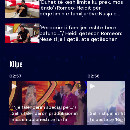
"Duhet të kesh limite ku prek, mos
lëndo"/Romeo-Heidit për
përjetimin e familjarëve:Nusja e
Julit…
"Përdorimi i familjes është bërë
pafund…"/ Heidi qetëson Romeon:
Nëse ti je i qetë, ata qetësohen
Klipe
02:57
02:56
"Një falenderim special për…"/
Selin falënderon produksionin
Selin shpallet fitu
mes emocionesh të forta
të pestë të ‘Big Br