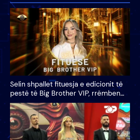
Selin shpallet fituesja e edicionit të
pestë të Big Brother VIP, rrëmben
çmimin e madh prej 100 mijë eurosh