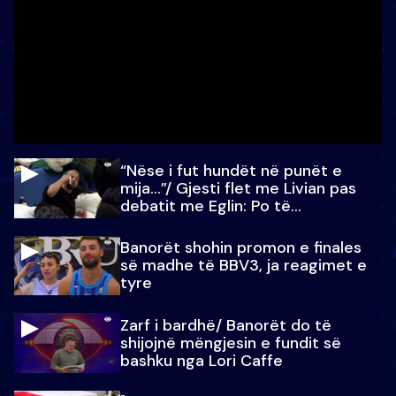
“Nëse i fut hundët në punët e
mija…”/ Gjesti flet me Livian pas
debatit me Eglin: Po të
paralajmëroj
Banorët shohin promon e finales
së madhe të BBV3, ja reagimet e
tyre
Zarf i bardhë/ Banorët do të
shijojnë mëngjesin e fundit së
bashku nga Lori Caffe