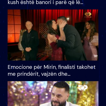
kush është banori i parë që lë
shtëpinë dhe humb mundësinë për
të fituar çmimin e madh
Emocione për Mirin, finalisti takohet
me prindërit, vajzën dhe
bashkëshorten: S’kemi ndonjë letër
divorci apo jo?