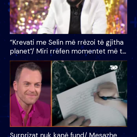
“Krevati me Selin më rrëzoi të gjitha
planet”/ Miri rrëfen momentet më të
bukura në shtëpinë e BB VIP: Do më
mungojë zilja e mëngjesit kur…
Surprizat nuk kanë fund/ Mesazhe