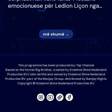
emocionuese për Ledion Liçon nga
nëna dhe fëmijët e tij, moderatori
nuk i mban dot lotët: Nuk meritoj…
më shumë →
This programme has been produced by:
Top Channel
Based on the format Big Brother, created by Endemol Shine Nederland
Producties B.V./John de Mol and owned by Endemol Shine Nederland
Producties BV., part of the Banijay Group, distributed by Banijay Rights.
Copyright © Endamol Shine Nederland Producties B.V.