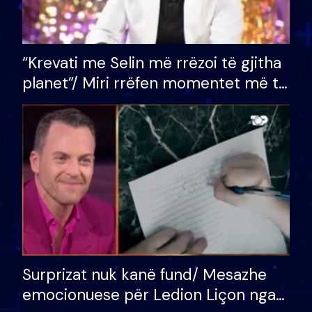
“Krevati me Selin më rrëzoi të gjitha
planet”/ Miri rrëfen momentet më të
bukura në shtëpinë e BB VIP: Do më
mungojë zilja e mëngjesit kur…
Surprizat nuk kanë fund/ Mesazhe
emocionuese për Ledion Liçon nga