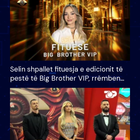
Selin shpallet fituesja e edicionit të
pestë të Big Brother VIP, rrëmben
çmimin e madh prej 100 mijë eurosh