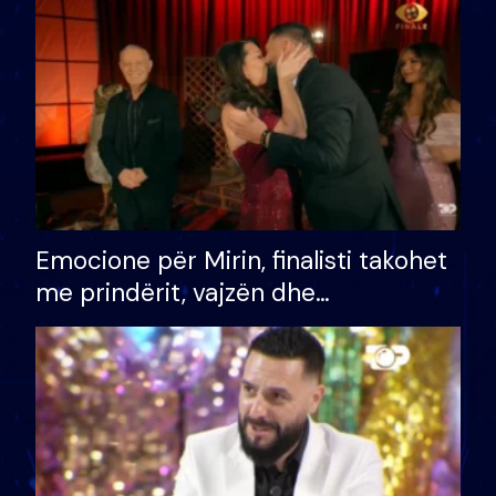
të fituar çmimin e madh
Emocione për Mirin, finalisti takohet
me prindërit, vajzën dhe
bashkëshorten: S’kemi ndonjë letër
divorci apo jo?