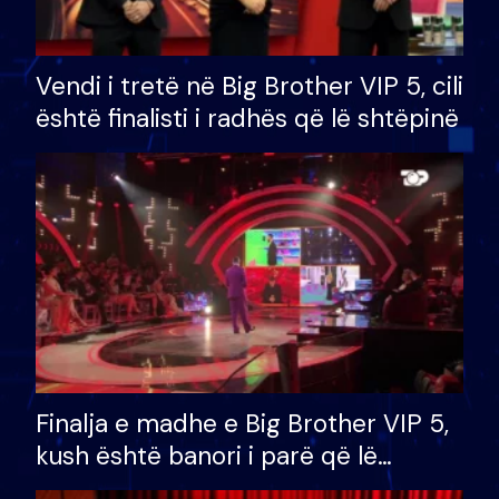
Vendi i tretë në Big Brother VIP 5, cili
është finalisti i radhës që lë shtëpinë
Finalja e madhe e Big Brother VIP 5,
kush është banori i parë që lë
shtëpinë dhe humb mundësinë për