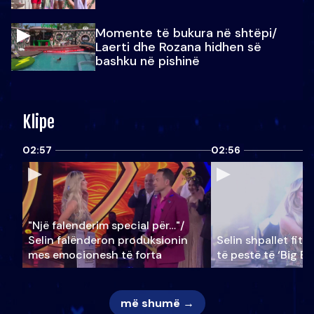
Momente të bukura në shtëpi/
Laerti dhe Rozana hidhen së
bashku në pishinë
Klipe
02:57
02:56
"Një falenderim special për…"/
Selin falënderon produksionin
Selin shpallet fitu
mes emocionesh të forta
të pestë të ‘Big Br
më shumë →