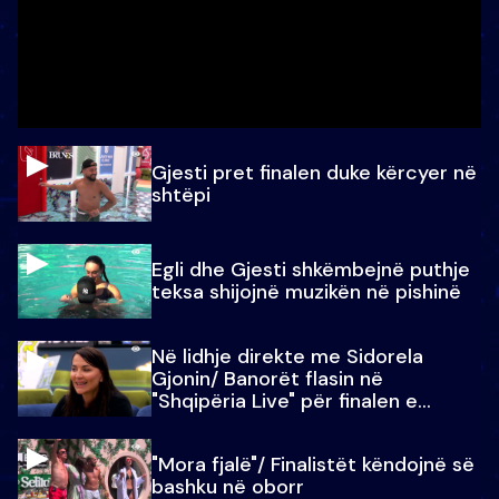
Gjesti pret finalen duke kërcyer në
shtëpi
Egli dhe Gjesti shkëmbejnë puthje
teksa shijojnë muzikën në pishinë
Në lidhje direkte me Sidorela
Gjonin/ Banorët flasin në
"Shqipëria Live" për finalen e
madhe
"Mora fjalë"/ Finalistët këndojnë së
bashku në oborr